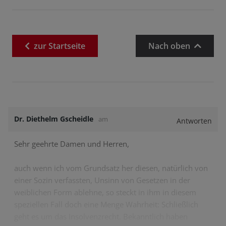
zur
Startseite
Nach oben
Dr. Diethelm Gscheidle
am
Antworten
Sehr geehrte Damen und Herren,
auch wenn ich vom Grundsatz her diesen, natürlich von
einer Sozin verfassten, Unsinn von Gesetzen in der
weiblichen Form ablehne, so steckt in ihm in diesem
speziellen Fall doch eine Menge Wahrheit: Schließlich
geht es um das Insolvenzrecht. Bekanntlich haben