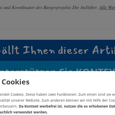
st und Koordinator des Bürgerprojekts Die AnStifter.
Alle Wet
ällt Ihnen dieser Arti
nterstützen Sie KONTEX
 Cookies
Wie? Hier! Jetzt!
endet Cookies.
Diese haben zwei Funktionen: Zum einen sind sie er
alität unserer Website. Zum anderen können wir mit Hilfe der Coo
verbessern.
Da Kontext werbefrei ist, nutzen die so erhobenen Da
uchlich verwendet werden.