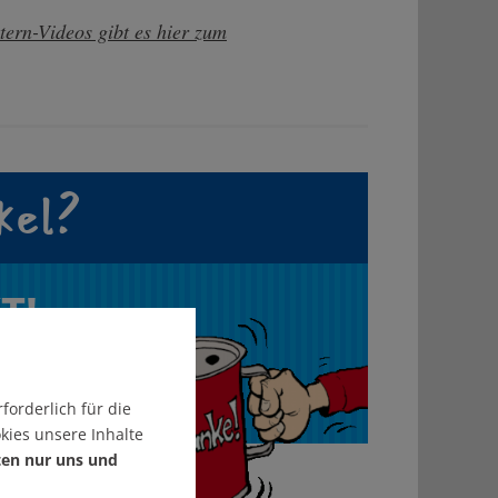
tern-Videos gibt es hier zum
kel?
T!
forderlich für die
kies unsere Inhalte
ten nur uns und