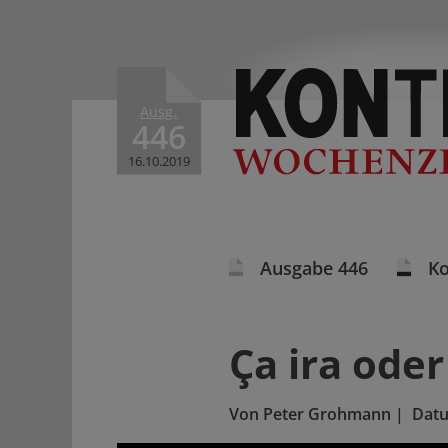
Ausg.
446
16.10.2019
Ausgabe 446
K
Ça ira ode
Von
Peter Grohmann
|
Dat