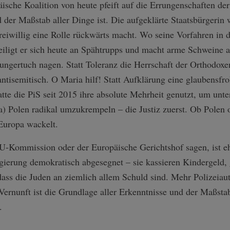
ische Koalition von heute pfeift auf die Errungenschaften der
 der Maßstab aller Dinge ist. Die aufgeklärte Staatsbürgerin 
reiwillig eine Rolle rückwärts macht. Wo seine Vorfahren in 
iligt er sich heute an Spähtrupps und macht arme Schweine aus
gertuch nagen. Statt Toleranz die Herrschaft der Orthodoxen
 antisemitisch. O Maria hilf! Statt Aufklärung eine glaubensfr
tte die PiS seit 2015 ihre absolute Mehrheit genutzt, um unt
) Polen radikal umzukrempeln – die Justiz zuerst. Ob Polen 
Europa wackelt.
-Kommission oder der Europäische Gerichtshof sagen, ist eh
gierung demokratisch abgesegnet – sie kassieren Kindergeld, 
dass die Juden an ziemlich allem Schuld sind. Mehr Polizeiau
 Vernunft ist die Grundlage aller Erkenntnisse und der Maßst
.