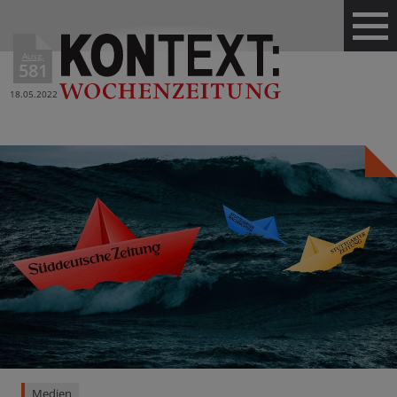
Ausg.
581
18.05.2022
Medien