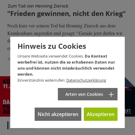
Zum Tod von Henning Zierock
"Frieden gewinnen, nicht den Krieg"
Noch kurz vor seinem Tod hat Henning Zierock aus dem
Krankenhaus angerufen und gesagt: "Gerade jetzt dürfen wir
den Bellizisten nicht das Feld überlassen." Ein Nachruf von
Hinweis zu Cookies
einem Freund.
Unsere Webseite verwendet Cookies.
Da Kontext
Von Gastautor Franz Alt
| 12 Kommentare
werbefrei ist, nutzen die so erhobenen Daten nur
uns und können nicht missbräuchlich verwendet
werden.
Einverständnis widerrufen:
Datenschutzerklärung
Arten von Cookies
Nicht akzeptieren
Akzeptieren
Gesellschaft