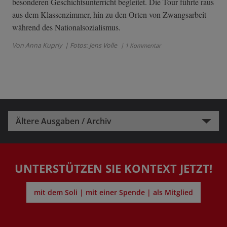
besonderen Geschichtsunterricht begleitet. Die Tour führte raus
aus dem Klassenzimmer, hin zu den Orten von Zwangsarbeit
während des Nationalsozialismus.
Von Anna Kupriy
| Fotos: Jens Volle
| 1 Kommentar
Ältere Ausgaben / Archiv
UNTERSTÜTZEN SIE KONTEXT JETZT!
mit dem Soli | mit einer Spende | als Mitglied