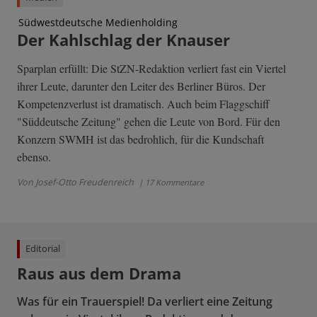
Südwestdeutsche Medienholding
Der Kahlschlag der Knauser
Sparplan erfüllt: Die StZN-Redaktion verliert fast ein Viertel
ihrer Leute, darunter den Leiter des Berliner Büros. Der
Kompetenzverlust ist dramatisch. Auch beim Flaggschiff
"Süddeutsche Zeitung" gehen die Leute von Bord. Für den
Konzern SWMH ist das bedrohlich, für die Kundschaft
ebenso.
Von Josef-Otto Freudenreich
| 17 Kommentare
Editorial
Raus aus dem Drama
Was für ein Trauerspiel! Da verliert eine Zeitung