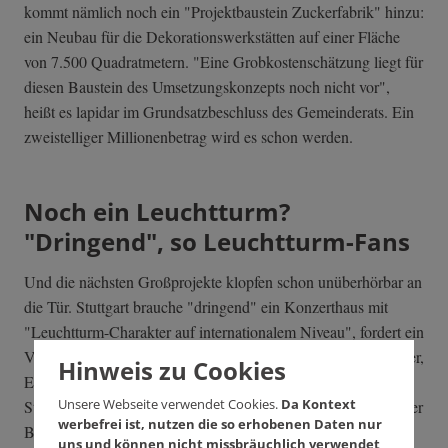
kommt nämlich noch ein "Projektbaustein Zuckerfabrik" hinzu:
ein Neubau für die Dekorationswerkstätten auf einer Fläche
von 7.500 Quadratmetern. "Eine Grobkostenschätzung liegt für
diesen Baustein des Umsetzungskonzepts noch nicht vor",
heißt es lapidar im Grundsatzbeschluss des Gemeinderats. Ein
zweistelliger Millionenbetrag wird es schon werden.
Noch ein Leuchtturm?
"Dringend", so Leuchtturm-Fans
Und die nächsten Großprojekte klopfen schon unüberhörbar an
die Tür. Stuttgart brauche "dringend" ein Konzerthaus mit
"Leuchtturm-Charakter auf internationalem Niveau", fordert ein
Verein, unterstützt von Ex-Ministerpräsident Günther Oettinger,
Hinweis zu Cookies
Ex-Daimler-Chef Dieter Zetsche, Ex-VfB -Präsident Erwin
Unsere Webseite verwendet Cookies.
Da Kontext
Staudt, Schrauben-Milliardär Reinhold Würth, Daimler und der
werbefrei ist, nutzen die so erhobenen Daten nur
BW-Bank.
uns und können nicht missbräuchlich verwendet