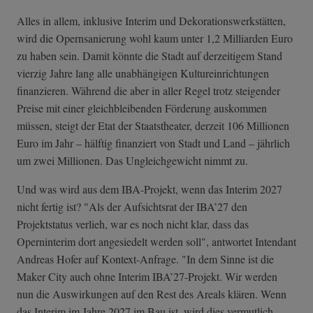
Alles in allem, inklusive Interim und Dekorationswerkstätten,
wird die Opernsanierung wohl kaum unter 1,2 Milliarden Euro
zu haben sein. Damit könnte die Stadt auf derzeitigem Stand
vierzig Jahre lang alle unabhängigen Kultureinrichtungen
finanzieren. Während die aber in aller Regel trotz steigender
Preise mit einer gleichbleibenden Förderung auskommen
müssen, steigt der Etat der Staatstheater, derzeit 106 Millionen
Euro im Jahr – hälftig finanziert von Stadt und Land – jährlich
um zwei Millionen. Das Ungleichgewicht nimmt zu.
Und was wird aus dem IBA-Projekt, wenn das Interim 2027
nicht fertig ist? "Als der Aufsichtsrat der IBA’27 den
Projektstatus verlieh, war es noch nicht klar, dass das
Operninterim dort angesiedelt werden soll", antwortet Intendant
Andreas Hofer auf Kontext-Anfrage. "In dem Sinne ist die
Maker City auch ohne Interim IBA’27-Projekt. Wir werden
nun die Auswirkungen auf den Rest des Areals klären. Wenn
das Interim im Jahre 2027 im Bau ist, wird dies vermutlich