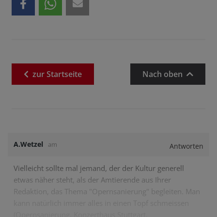
zur
Startseite
Nach oben
A.Wetzel
am
Antworten
Vielleicht sollte mal jemand, der der Kultur generell
etwas näher steht, als der Amtierende aus Ihrer
Redaktion, das Thema "Opernsanierung" begleiten. Man
kann natürlich immer alles in einen Topf schmeissen
(Opernsanierung, Konzerthaus Stuttgart,