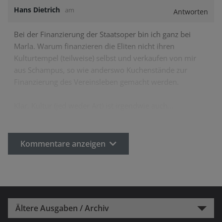
Hans Dietrich
am
Antworten
Bei der Finanzierung der Staatsoper bin ich ganz bei
Marla. Warum finanzieren die Eliten nicht ihren
Kulturtempel (teilweise) selbst und verkaufen von mir
aus Schampus, so wie anderswo Kuchenstände zur
Finanzierung des Vereinsleben gemacht werden.
Klar, Kultur (jed weder Art) ist irgendwie auch…
Kommentare anzeigen
Ältere Ausgaben / Archiv