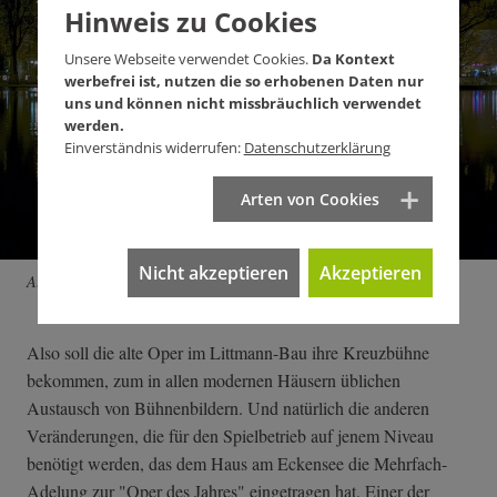
Hinweis zu Cookies
Unsere Webseite verwendet Cookies.
Da Kontext
werbefrei ist, nutzen die so erhobenen Daten nur
uns und können nicht missbräuchlich verwendet
werden.
Einverständnis widerrufen:
Datenschutzerklärung
Arten von Cookies
Nicht akzeptieren
Akzeptieren
Außen hui: die Staatsoper im Littmann-Bau.
Also soll die alte Oper im Littmann-Bau ihre Kreuzbühne
bekommen, zum in allen modernen Häusern üblichen
Austausch von Bühnenbildern. Und natürlich die anderen
Veränderungen, die für den Spielbetrieb auf jenem Niveau
benötigt werden, das dem Haus am Eckensee die Mehrfach-
Adelung zur "Oper des Jahres" eingetragen hat. Einer der