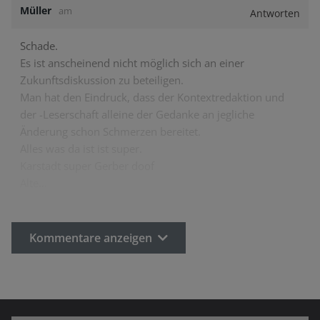
Müller
am
Antworten
Schade.
Es ist anscheinend nicht möglich sich an einer
Zukunftsdiskussion zu beteiligen.
Man hat den Eindruck, dass der Kontextredaktion und
der -Leserschaft alleine der Gedanke an jegliche
Änderung schon Schmerzen bereitet.
Alles was da ist ist super.
Karstadt super Gerber doof
Alte…
Kommentare anzeigen