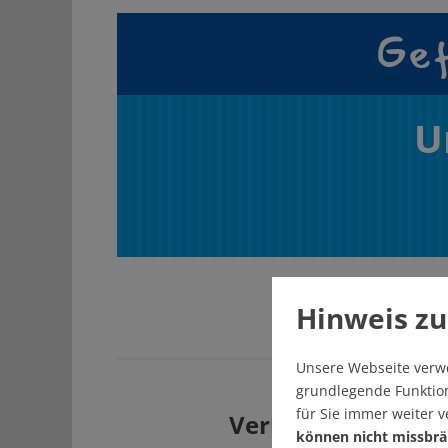
Gef
U
Hinweis zu
Unsere Webseite verw
grundlegende Funktion
für Sie immer weiter 
Verbreiten Sie uns
können nicht missbrä