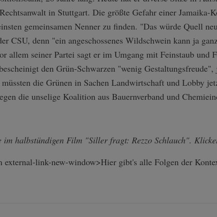
Rechtsanwalt in Stuttgart. Die größte Gefahr einer Jamaika-Koa
einsten gemeinsamen Nenner zu finden. "Das würde Quell neue
der CSU, denn "ein angeschossenes Wildschwein kann ja ganz
r allem seiner Partei sagt er im Umgang mit Feinstaub und F
bescheinigt den Grün-Schwarzen "wenig Gestaltungsfreude", j
d müssten die Grünen in Sachen Landwirtschaft und Lobby jetz
egen die unselige Koalition aus Bauernverband und Chemieind
 im halbstündigen Film "Siller fragt: Rezzo Schlauch". Klicke
external-link-new-window>Hier gibt's alle Folgen der Kontext