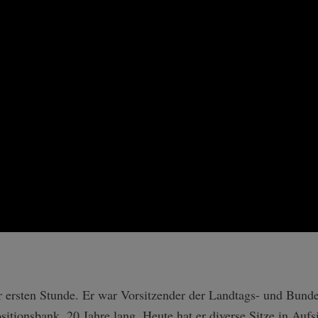
 ersten Stunde. Er war Vorsitzender der Landtags- und Bundes
itionsbank, 20 Jahre lang. Heute hat er diverse Sitze in Aufs