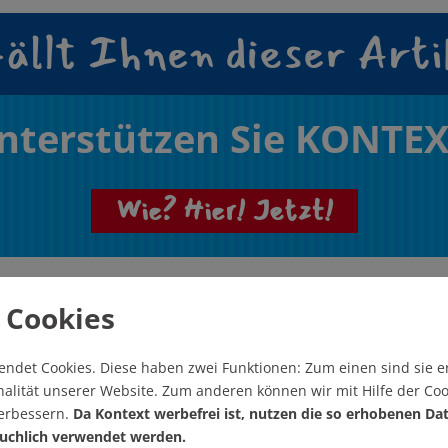
ällt Ihnen dieser Arti
nterstützen Sie KONTEX
Wie? Hier! Jetzt!
 Cookies
endet Cookies.
Diese haben zwei Funktionen: Zum einen sind sie er
alität unserer Website. Zum anderen können wir mit Hilfe der Coo
verbessern.
Da Kontext werbefrei ist, nutzen die so erhobenen Da
eren Artikel
uchlich verwendet werden.