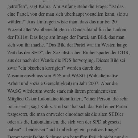
getroffen", sagt Kahrs. Am Anfang stehe die Frage: "Ist das
eine Partei, von der man sich überhaupt vorstellen kann, sie zu
wählen?" Aus Umfragen wisse man, dass das nur bei 20
Prozent aller Wahlberechtigten in Deutschland für die Linken
der Fall ist. Das liege am Image der Partei, am Bild, das man
sich von ihr mache. "Das Bild der Partei war im Westen lange
Zeit das der SED", der Sozialistischen Einheitspartei der DDR,
aus der nach der Wende die PDS hervorging. Dieses Bild sei
zwar "ein bisschen korrigiert" worden durch den
Zusammenschluss von PDS und WASG (Wahlalternative
Arbeit und soziale Gerechtigkeit) im Jahr 2007. Aber die
WASG wiederum werde stark mit ihrem prominentesten
Mitglied Oskar Lafontaine identifiziert, "einer Person, die sehr
polarisiert", sagt Kahrs. Und so "hat sich das Bild einer Partei
festgesetzt, die man entweder einordnet als die alten SEDler
oder als die Lafontainisten, die sich von der SPD abgesetzt
haben" – beides sei "nicht unbedingt ein positives Image".
Derart vereinfachte Sichtweisen betreffen freilich nicht nur die