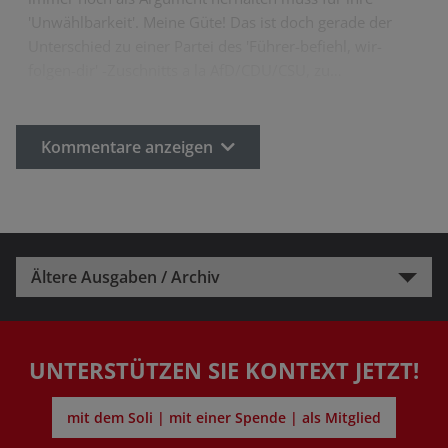
'Unwählbarkeit'. Meine Güte! Das ist doch gerade der
Unterschied zu einer Partei des 'Führer-befiehl, wir-
folgen-dir' -Zuschnitts a la AfD/CDU/CSU, zu…
Kommentare anzeigen
Ältere Ausgaben / Archiv
UNTERSTÜTZEN SIE KONTEXT JETZT!
mit dem Soli | mit einer Spende | als Mitglied