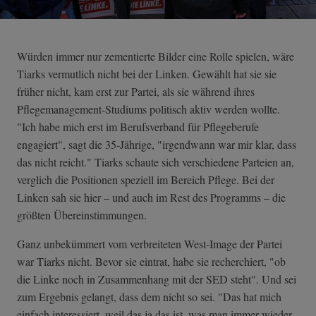
Würden immer nur zementierte Bilder eine Rolle spielen, wäre
Tiarks vermutlich nicht bei der Linken. Gewählt hat sie sie
früher nicht, kam erst zur Partei, als sie während ihres
Pflegemanagement-Studiums politisch aktiv werden wollte.
"Ich habe mich erst im Berufsverband für Pflegeberufe
engagiert", sagt die 35-Jährige, "irgendwann war mir klar, dass
das nicht reicht." Tiarks schaute sich verschiedene Parteien an,
verglich die Positionen speziell im Bereich Pflege. Bei der
Linken sah sie hier – und auch im Rest des Programms – die
größten Übereinstimmungen.
Ganz unbekümmert vom verbreiteten West-Image der Partei
war Tiarks nicht. Bevor sie eintrat, habe sie recherchiert, "ob
die Linke noch in Zusammenhang mit der SED steht". Und sei
zum Ergebnis gelangt, dass dem nicht so sei. "Das hat mich
einfach interessiert, weil das ja das ist, was man immer wieder