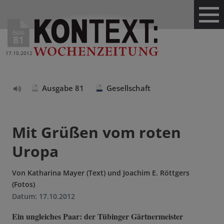
Ausg.
81
17.10.2012
Ausgabe 81
Gesellschaft
Text
vorlesen
Mit Grüßen vom roten
Uropa
Von
Katharina Mayer (Text) und Joachim E. Röttgers
(Fotos)
Datum:
17.10.2012
Ein ungleiches Paar: der Tübinger Gärtnermeister