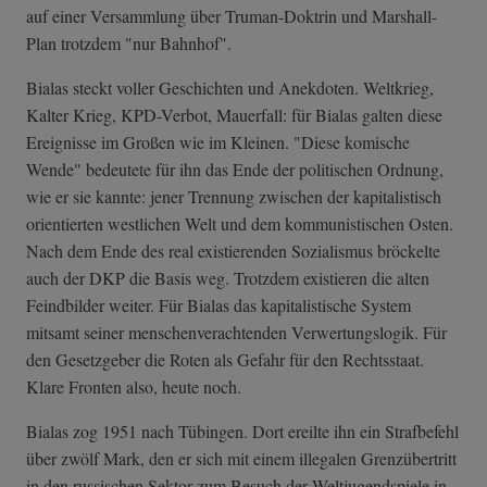
auf einer Versammlung über Truman-Doktrin und Marshall-
Plan trotzdem "nur Bahnhof".
Bialas steckt voller Geschichten und Anekdoten. Weltkrieg,
Kalter Krieg, KPD-Verbot, Mauerfall: für Bialas galten diese
Ereignisse im Großen wie im Kleinen. "Diese komische
Wende" bedeutete für ihn das Ende der politischen Ordnung,
wie er sie kannte: jener Trennung zwischen der kapitalistisch
orientierten westlichen Welt und dem kommunistischen Osten.
Nach dem Ende des real existierenden Sozialismus bröckelte
auch der DKP die Basis weg. Trotzdem existieren die alten
Feindbilder weiter. Für Bialas das kapitalistische System
mitsamt seiner menschenverachtenden Verwertungslogik. Für
den Gesetzgeber die Roten als Gefahr für den Rechtsstaat.
Klare Fronten also, heute noch.
Bialas zog 1951 nach Tübingen. Dort ereilte ihn ein Strafbefehl
über zwölf Mark, den er sich mit einem illegalen Grenzübertritt
in den russischen Sektor zum Besuch der Weltjugendspiele in