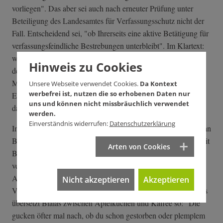
vorliegen". Das aber sei auch nach erneuter Prüfung unter
Beteiligung des Landesamtes für Verfassungsschutz nicht der
Fall. Entscheidend sei, "ob Ihrerseits eine aktive Betätigung für
verfassungsfeindliche Bestrebungen unterbleibt". Im Klartext:
wenn Bialas aus der DKP austreten würde, wäre Schluss mit
Hinweis zu Cookies
der Beobachtung. Für Bialas ist das keine Option: "Meine
Mitgliedschaft in der DKP endet frühestens mit meinem Tod."
Unsere Webseite verwendet Cookies.
Da Kontext
werbefrei ist, nutzen die so erhobenen Daten nur
Ein Satz, der so oft gesagt, geschrieben und gedruckt wurde,
uns und können nicht missbräuchlich verwendet
dass er als Mantra gelten könnte.
werden.
Einverständnis widerrufen:
Datenschutzerklärung
Immerhin ein Zugeständnis machen die Verfassungsschützer an
Beobachtungsobjekte im Rentenalter: "Ihr Alter findet insoweit
Arten von Cookies
Berücksichtigung, als das Landesamt für Verfassungsschutz
verpflichtet ist, bei Personen über 70 Jahren in kürzeren
Abständen als bei jüngeren Personen zu prüfen, ob die
Nicht akzeptieren
Akzeptieren
Voraussetzungen für eine Beobachtung weiter vorliegen." Das
übersetzt Bialas zwischen Apfelkuchen und Kaffee so: "Die
gucken öfter mal nach, ob du schon gestorben oder plemplem