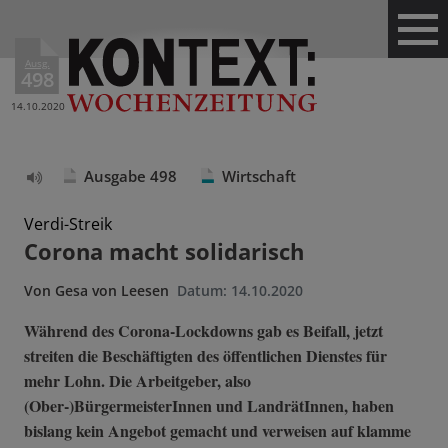
Ausg.
498
14.10.2020
Ausgabe 498
Wirtschaft
Text
vorlesen
Verdi-Streik
Corona macht solidarisch
Von
Gesa von Leesen
Datum:
14.10.2020
Während des Corona-Lockdowns gab es Beifall, jetzt
streiten die Beschäftigten des öffentlichen Dienstes für
mehr Lohn. Die Arbeitgeber, also
(Ober-)BürgermeisterInnen und LandrätInnen, haben
bislang kein Angebot gemacht und verweisen auf klamme