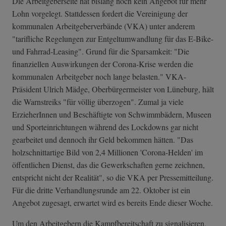
Die Arbeitgeberseite hat bislang noch kein Angebot für mehr
Lohn vorgelegt. Stattdessen fordert die Vereinigung der
kommunalen Arbeitgeberverbände (VKA) unter anderem
"tarifliche Regelungen zur Entgeltumwandlung für das E-Bike-
und Fahrrad-Leasing". Grund für die Sparsamkeit: "Die
finanziellen Auswirkungen der Corona-Krise werden die
kommunalen Arbeitgeber noch lange belasten." VKA-
Präsident Ulrich Mädge, Oberbürgermeister von Lüneburg, hält
die Warnstreiks "für völlig überzogen". Zumal ja viele
ErzieherInnen und Beschäftigte von Schwimmbädern, Museen
und Sporteinrichtungen während des Lockdowns gar nicht
gearbeitet und dennoch ihr Geld bekommen hätten. "Das
holzschnittartige Bild von 2,4 Millionen 'Corona-Helden' im
öffentlichen Dienst, das die Gewerkschaften gerne zeichnen,
entspricht nicht der Realität", so die VKA per Pressemitteilung.
Für die dritte Verhandlungsrunde am 22. Oktober ist ein
Angebot zugesagt, erwartet wird es bereits Ende dieser Woche.
Um den Arbeitgebern die Kampfbereitschaft zu signalisieren,