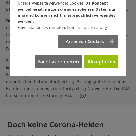
es um eine Ost-West-Angleichung und um Entlastung. In
Unsere Webseite verwendet Cookies.
Da Kontext
Baden-Württemberg gibt es rund 220.000 Tarifbeschäftigte.
werbefrei ist, nutzen die so erhobenen Daten nur
uns und können nicht missbräuchlich verwendet
Die VKA lehnt die Forderungen als völlig überzogen ab. Um
werden.
Einverständnis widerrufen:
Datenschutzerklärung
die Arbeitgeberattraktivität zu steigern, fordert die VKA
tarifliche Regeln zur Entgeltumwandlung für E-Bike-Leasing
Arten von Cookies
und Umwandlung von Leistungsentgelt für Kita- und
Fahrkostenzuschüsse sowie für die Gesundheitsförderung.
Parallel zum öffentlichen Dienst läuft die Tarifrunde im
Nicht akzeptieren
Akzeptieren
kommunalen Nahverkehr. Verdi fordert für die 87.000
Beschäftigten unter anderem einen bundesweit
einheitlichen Rahmentarifvertrag. Bislang gibt es in jedem
Bundesland einen eigenen Tarifvertrag Nahverkehr. Die KVA
hat sich für nicht zuständig erklärt.
(gl)
Doch keine Corona-Helden