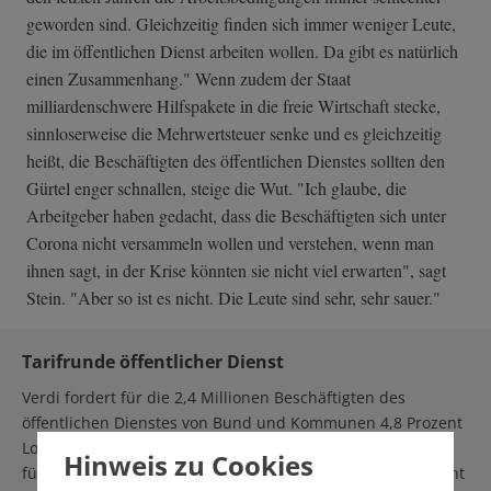
geworden sind. Gleichzeitig finden sich immer weniger Leute,
die im öffentlichen Dienst arbeiten wollen. Da gibt es natürlich
einen Zusammenhang." Wenn zudem der Staat
milliardenschwere Hilfspakete in die freie Wirtschaft stecke,
sinnloserweise die Mehrwertsteuer senke und es gleichzeitig
heißt, die Beschäftigten des öffentlichen Dienstes sollten den
Gürtel enger schnallen, steige die Wut. "Ich glaube, die
Arbeitgeber haben gedacht, dass die Beschäftigten sich unter
Corona nicht versammeln wollen und verstehen, wenn man
ihnen sagt, in der Krise könnten sie nicht viel erwarten", sagt
Stein. "Aber so ist es nicht. Die Leute sind sehr, sehr sauer."
Tarifrunde öffentlicher Dienst
Verdi fordert für die 2,4 Millionen Beschäftigten des
öffentlichen Dienstes von Bund und Kommunen 4,8 Prozent
Lohnerhöhung, mindestens aber 150 Euro pro Monat und
Hinweis zu Cookies
für Azubis und Praktikanten 100 Euro mehr. Außerdem geht