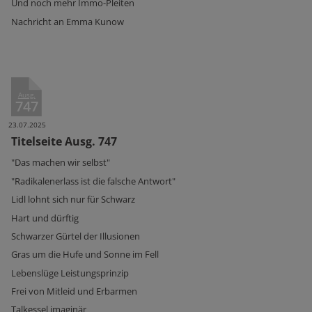
Und noch mehr Immo-Pleiten
Nachricht an Emma Kunow
Ausg.
747
23.07.2025
Titelseite Ausg. 747
"Das machen wir selbst"
"Radikalenerlass ist die falsche Antwort"
Lidl lohnt sich nur für Schwarz
Hart und dürftig
Schwarzer Gürtel der Illusionen
Gras um die Hufe und Sonne im Fell
Lebenslüge Leistungsprinzip
Frei von Mitleid und Erbarmen
Talkessel imaginär