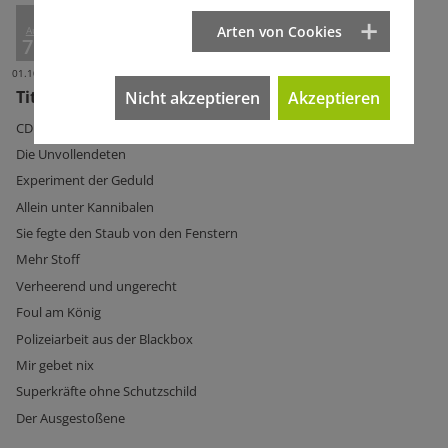
Arten von Cookies
Ausg.
757
01.10.2025
Titelseite Ausg. 757
Nicht akzeptieren
Akzeptieren
CDU-Frau mit Vergangenheit
Die Unvollendeten
Experiment der Geduld
Allein unter Kannibalen
Sie fegte den Staub von den Fenstern
Mehr Stoff
Verheerend und ungerecht
Foul am König
Polizeiarbeit aus der Blackbox
Mir gebet nix
Superkräfte ohne Schutzschild
Der Ausgestoßene