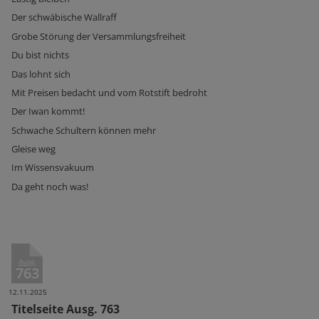
Der schwäbische Wallraff
Grobe Störung der Versammlungsfreiheit
Du bist nichts
Das lohnt sich
Mit Preisen bedacht und vom Rotstift bedroht
Der Iwan kommt!
Schwache Schultern können mehr
Gleise weg
Im Wissensvakuum
Da geht noch was!
Ausg.
763
12.11.2025
Titelseite Ausg. 763