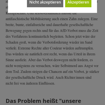
alle Hebel der Stimmungsmache in Bewegung setzen und sich
Nicht akzeptieren
Akzeptieren
als Opfer inszenieren. Aber das gehört sowieso zu ihrem
Kerngeschäft. Und selbstverständlich müsste die
antifaschistische Mobilisierung auch einen Zahn zulegen. Eine
breite, bunte, einfallsreiche und dauerhafte gesellschaftliche
Bewegung gegen rechts und für das AfD-Verbot muss die Zeit
des Verfahrens kontinuierlich begleiten. Schon jetzt wäre der
Schaden groß, wenn die Verbotsforderung wieder im Sand
verliefe. Extreme Rechte aller Couleur würden auftrumpfen.
Das würden sie natürlich erst recht, wenn das Urteil in ihrem
Sinne ausfiele. Aber das Verbot deswegen nicht fordern, es
nicht wenigstens zu versuchen, wäre Selbstmord aus Angst vor
dem Tod. Zudem steigen die Chancen auf ein Verbot, je stärker
der gesellschaftliche Druck wird. Auch Richter:innen sind
nicht frei von äußeren Einflüssen.
Das Problem heißt "unsere