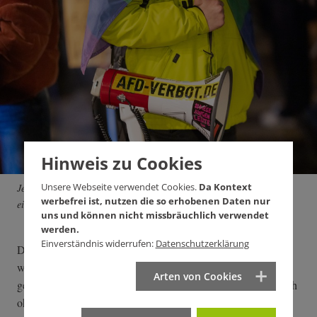
Hinweis zu Cookies
Unsere Webseite verwendet Cookies.
Da Kontext
Je stärker der gesellschaftliche Druck, desto höher die Chancen für
werbefrei ist, nutzen die so erhobenen Daten nur
ein AfD-Verbot, argumentiert unser Autor.
uns und können nicht missbräuchlich verwendet
werden.
Einverständnis widerrufen:
Datenschutzerklärung
Die Zeit zwischen einem Verbotsantrag und einem Urteil –
wahrscheinlich mehrere Jahre – wäre eine Zeit verschärfter
Arten von Cookies
gesellschaftlicher Auseinandersetzungen. Aber die stehen auch
ohne Verbotsantrag bevor. Selbstverständlich würde die AfD