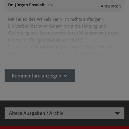
Dr. Jürgen Enseleit
am
Antworten
Mit Teilen des Artikels kann ich nichts anfangen!
Ein Verbot löscht im Gehirn nicht die Haltung und
Gesinnung aus! Seit nunmehr fast 100 Jahren ist sie tief
in unserer Zivilgesellschaft verankert!
Es stellt sich für mich eine ganz andere Frage! Warum
heißt es nach nunmehr mehr als 80 Jahren immer…
Kommentare anzeigen
Ältere Ausgaben / Archiv