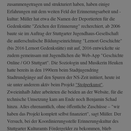
zusammengetragen und strukturiert haben, haben einige
Erfahrungen mit dem weiten Feld der Erinnerungsarbeit und -
kultur: Müller hat etwa die Namen der Deportierten für die
Gedenkstätte "Zeichen der Erinnerung" recherchiert, ab 2006
baute sie im Auftrag der Stuttgarter Jugendhaus-Gesellschaft
die außerschulische Bildungseinrichtung "Lernort Geschichte"
(bis 2016 Lernort Gedenkstätte) mit auf, 2016 entwickelte sie
zudem gemeinsam mit Jugendlichen die Web-App "Geschichte
Online / GO Stuttgart". Die Soziologin und Musikerin Heuken
hatte bereits in den 1990ern beim Stadtjugendring
Stadtrundgänge auf den Spuren der NS-Zeit initiiert, heute ist
sie unter anderem aktiv beim Projekt
"Stolperkunst"
.
Zweieinhalb Jahre arbeiteten die beiden an der Website, für die
technische Umsetzung kam am Ende noch Benjamin Schad
hinzu. Alles ehrenamtlich, ohne öffentliche Zuschüsse – "wir
haben das Projekt komplett selbst finanziert", sagt Müller. Der
Versuch, bei der Koordinierungsstelle Erinnerungskultur des
Stuttgarter Kulturamts Fördergelder zu bekommen, blieb