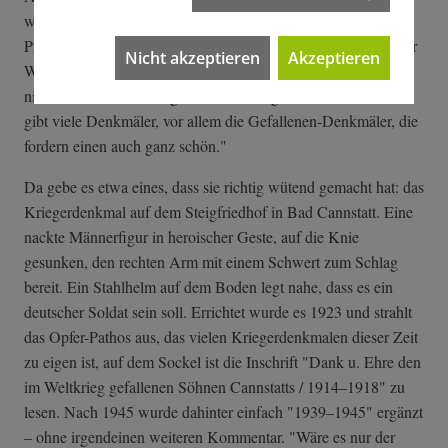
was heute in der Erinnerungskultur als angemessen gilt. Das
Projekt zeige "eine Bandbreite von Erinnerungsorten in großer
Nicht akzeptieren
Akzeptieren
Widersprüchlichkeit", informiert schon die Website. "Es ist
nicht so, dass uns alles gefallen hat", sagt Beate Müller. "Es
gibt viele Denkmäler, vor allem die Gefallenen-Denkmäler, die
fordern einen auch ganz schön."
Da gebe es etwa eines, dass sie richtig wütend gemacht hat: das
Kriegerdenkmal auf dem Steigfriedhof in Bad Cannstatt. Eine
nackte Männerfigur in heroischer Geste, auf die Knie
gesunken, den rechten Arm mit einem Schwert zum Schlag
bereit. Ein Stahlhelm auf dem Boden legt nahe, dass es ein
deutscher Soldat sein soll. Errichtet wurde es 1923 und strahlt
das Opfer-Pathos aus, das vielen Kriegerdenkmalen dieser Zeit
zu eigen ist, auf dem Sockel ist die Inschrift "Dank u. Ehre den
im Weltkrieg gefallenen Söhnen Cannstatts / 1914–1918" zu
lesen. Nach 1945 wurde dahinter einfach "1939–1945" ergänzt
– ohne irgendeinen weiteren Kommentar. "Wäre es nur der