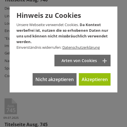
Demonstrieren ist kein Geschäftsmodell
Hinweis zu Cookies
Links im nach rechts gerückten Land
Loch im Haushalt
Unsere Webseite verwendet Cookies.
Da Kontext
werbefrei ist, nutzen die so erhobenen Daten nur
Eine Lücke weniger
uns und können nicht missbräuchlich verwendet
"Es ist so unheimlich still"
werden.
Im Becken der Gesellschaft
Einverständnis widerrufen:
Datenschutzerklärung
Geh'n wir Kinder erschießen
Arten von Cookies
Nach Gutsherrenart
Sparen, bis es kracht
Comeback der wundersamen Art
Nicht akzeptieren
Akzeptieren
Ausg.
745
09.07.2025
Titelseite Ausg. 745