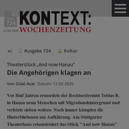
Ausg.
724
12.02.2025
Ausgabe 724
Kultur
Text
vorlesen
Theaterstück „And now Hanau“
Die Angehörigen klagen an
Von
Zülal Acar
Datum:
12.02.2025
Vor fünf Jahren ermordete der Rechtsextremist Tobias R.
in Hanau neun Menschen mit Migrationshintergrund und
verletzte sieben weitere. Noch immer kämpfen die
Hinterbliebenen um Aufklärung. Am Stuttgarter
Theaterhaus rekonstruiert das Stück "And now Hanau"