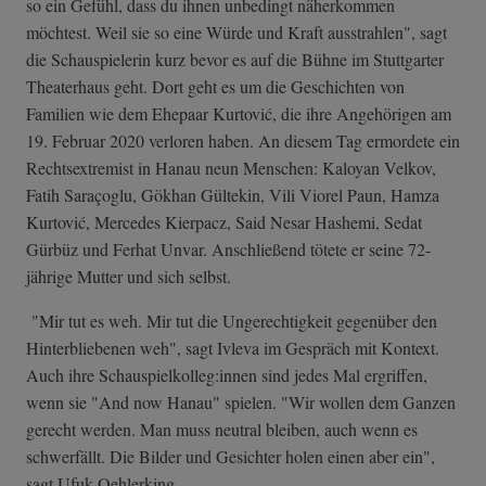
so ein Gefühl, dass du ihnen unbedingt näherkommen
möchtest. Weil sie so eine Würde und Kraft ausstrahlen", sagt
die Schauspielerin kurz bevor es auf die Bühne im Stuttgarter
Theaterhaus geht. Dort geht es um die Geschichten von
Familien wie dem Ehepaar Kurtović, die ihre Angehörigen am
19. Februar 2020 verloren haben. An diesem Tag ermordete ein
Rechtsextremist in Hanau neun Menschen: Kaloyan Velkov,
Fatih Saraçoglu, Gökhan Gültekin, Vili Viorel Paun, Hamza
Kurtović, Mercedes Kierpacz, Said Nesar Hashemi, Sedat
Gürbüz und Ferhat Unvar. Anschließend tötete er seine 72-
jährige Mutter und sich selbst.
"Mir tut es weh. Mir tut die Ungerechtigkeit gegenüber den
Hinterbliebenen weh", sagt Ivleva im Gespräch mit Kontext.
Auch ihre Schauspielkolleg:innen sind jedes Mal ergriffen,
wenn sie "And now Hanau" spielen. "Wir wollen dem Ganzen
gerecht werden. Man muss neutral bleiben, auch wenn es
schwerfällt. Die Bilder und Gesichter holen einen aber ein",
sagt Ufuk Oehlerking.