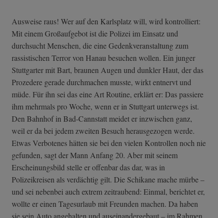
Ausweise raus! Wer auf den Karlsplatz will, wird kontrolliert:
Mit einem Großaufgebot ist die Polizei im Einsatz und
durchsucht Menschen, die eine Gedenkveranstaltung zum
rassistischen Terror von Hanau besuchen wollen. Ein junger
Stuttgarter mit Bart, braunen Augen und dunkler Haut, der das
Prozedere gerade durchmachen musste, wirkt entnervt und
müde. Für ihn sei das eine Art Routine, erklärt er: Das passiere
ihm mehrmals pro Woche, wenn er in Stuttgart unterwegs ist.
Den Bahnhof in Bad-Cannstatt meidet er inzwischen ganz,
weil er da bei jedem zweiten Besuch herausgezogen werde.
Etwas Verbotenes hätten sie bei den vielen Kontrollen noch nie
gefunden, sagt der Mann Anfang 20. Aber mit seinem
Erscheinungsbild stelle er offenbar das dar, was in
Polizeikreisen als verdächtig gilt. Die Schikane mache mürbe –
und sei nebenbei auch extrem zeitraubend: Einmal, berichtet er,
wollte er einen Tagesurlaub mit Freunden machen. Da haben
sie sein Auto angehalten und auseinandergebaut – im Rahmen