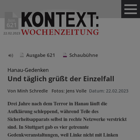
Ausg.
621
22.02.2023
Ausgabe 621
Schaubühne
Text
vorlesen
Hanau-Gedenken
Und täglich grüßt der Einzelfall
Von
Minh Schredle
Fotos: Jens Volle
Datum:
22.02.2023
Drei Jahre nach dem Terror in Hanau läuft die
Aufklärung schleppend, während Teile des
Sicherheitsapparats selbst in rechte Netzwerke verstrickt
sind. In Stuttgart gab es vier getrennte
Gedenkveranstaltungen, weil Linke nicht mit Linken