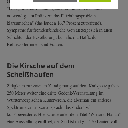
Gewalt, etwa durch Zustimmung zu Aussagen wie:
"Übergriffe auf Flüchtlingsunterkünfte sind manchmal
notwendig, um Politikern das Flüchtlingsproblem
klarzumachen" (das fanden 16,7 Prozent zutreffend).
Sympathie für fremdenfeindliche Gewalt zeigt sich in allen
Schichten der Bevölkerung, beinahe die Hälfte der
Befürworter:innen sind Frauen.
Die Kirsche auf dem
Scheißhaufen
Zeitgleich zur zweiten Kundgebung auf dem Karlsplatz gab es
250 Meter weiter eine dritte Gedenk-Veranstaltung im
Württembergischen Kunstverein, die abermals ein anderes
Spektrum der Linken ansprach: das studentisch-
kunstbegeisterte. Hier wurde unter dem Titel "Wir sind Hanau"
eine Ausstellung eröffnet, der Saal ist mit gut 150 Leuten voll.