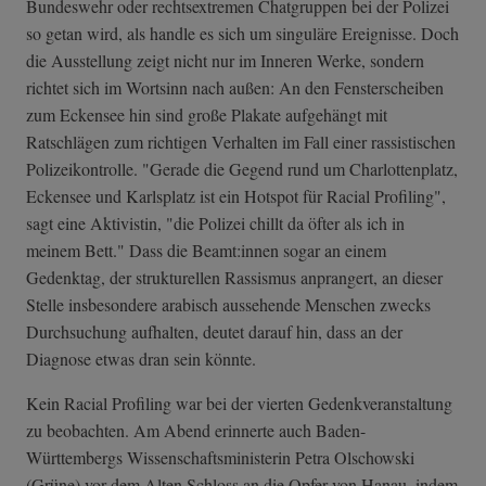
Bundeswehr oder rechtsextremen Chatgruppen bei der Polizei
so getan wird, als handle es sich um singuläre Ereignisse. Doch
die Ausstellung zeigt nicht nur im Inneren Werke, sondern
richtet sich im Wortsinn nach außen: An den Fensterscheiben
zum Eckensee hin sind große Plakate aufgehängt mit
Ratschlägen zum richtigen Verhalten im Fall einer rassistischen
Polizeikontrolle. "Gerade die Gegend rund um Charlottenplatz,
Eckensee und Karlsplatz ist ein Hotspot für Racial Profiling",
sagt eine Aktivistin, "die Polizei chillt da öfter als ich in
meinem Bett." Dass die Beamt:innen sogar an einem
Gedenktag, der strukturellen Rassismus anprangert, an dieser
Stelle insbesondere arabisch aussehende Menschen zwecks
Durchsuchung aufhalten, deutet darauf hin, dass an der
Diagnose etwas dran sein könnte.
Kein Racial Profiling war bei der vierten Gedenkveranstaltung
zu beobachten. Am Abend erinnerte auch Baden-
Württembergs Wissenschaftsministerin Petra Olschowski
(Grüne) vor dem Alten Schloss an die Opfer von Hanau, indem