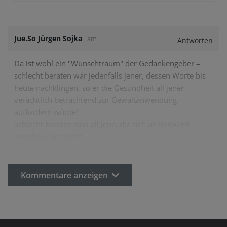
Jue.So Jürgen Sojka
am
Antworten
Da ist wohl ein "Wunschtraum" der Gedankengeber –
schlecht beraten wär jedenfalls jener, dessen Worte bis
heute nachklingen, so er die Gesundheit all jener
verächtlich betrachtend zur Gewaltanwendung
auffordern würde!
Schlecht beraten sind all jene, die sich an BERATER
wenden – als selbst…
Kommentare anzeigen