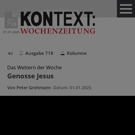
Ausg.
718
01.01.2025
Ausgabe 718
Kolumne
Text
vorlesen
Das Wettern der Woche
Genosse Jesus
Von
Peter Grohmann
Datum:
01.01.2025