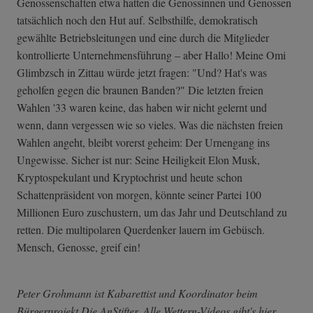
Genossenschaften etwa hatten die Genossinnen und Genossen
tatsächlich noch den Hut auf. Selbsthilfe, demokratisch
gewählte Betriebsleitungen und eine durch die Mitglieder
kontrollierte Unternehmensführung – aber Hallo! Meine Omi
Glimbzsch in Zittau würde jetzt fragen: "Und? Hat's was
geholfen gegen die braunen Banden?" Die letzten freien
Wahlen '33 waren keine, das haben wir nicht gelernt und
wenn, dann vergessen wie so vieles. Was die nächsten freien
Wahlen angeht, bleibt vorerst geheim: Der Urnengang ins
Ungewisse. Sicher ist nur: Seine Heiligkeit Elon Musk,
Kryptospekulant und Kryptochrist und heute schon
Schattenpräsident von morgen, könnte seiner Partei 100
Millionen Euro zuschustern, um das Jahr und Deutschland zu
retten. Die multipolaren Querdenker lauern im Gebüsch.
Mensch, Genosse, greif ein!
Peter Grohmann ist Kabarettist und Koordinator beim
Bürgerprojekt Die AnStifter. Alle Wettern-Videos gibt's
hier