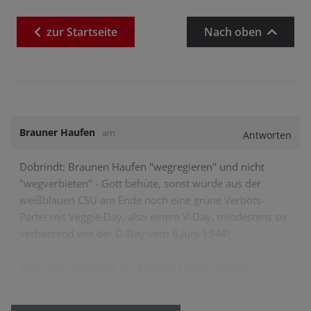
zur
Startseite
Nach oben
Brauner Haufen
am
Antworten
Dobrindt: Braunen Haufen "wegregieren" und nicht
"wegverbieten" - Gott behüte, sonst würde aus der
weißblauen CSU am Ende noch eine grüne Verbots-
Partei mit Veggie-Day, also einem V-Day, mindestens so
verheerend wie der D-Day vom 6.Juni 1944!
Nein, Herr Dobrindt, ein brauner Haufen gehört…