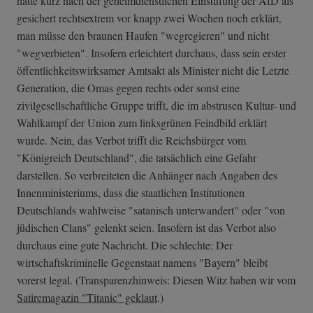
hatte kurz nach der geheimdienstlichen Einstufung der AfD als
gesichert rechtsextrem vor knapp zwei Wochen noch erklärt,
man müsse den braunen Haufen "wegregieren" und nicht
"wegverbieten". Insofern erleichtert durchaus, dass sein erster
öffentlichkeitswirksamer Amtsakt als Minister nicht die Letzte
Generation, die Omas gegen rechts oder sonst eine
zivilgesellschaftliche Gruppe trifft, die im abstrusen Kultur- und
Wahlkampf der Union zum linksgrünen Feindbild erklärt
wurde. Nein, das Verbot trifft die Reichsbürger vom
"Königreich Deutschland", die tatsächlich eine Gefahr
darstellen. So verbreiteten die Anhänger nach Angaben des
Innenministeriums, dass die staatlichen Institutionen
Deutschlands wahlweise "satanisch unterwandert" oder "von
jüdischen Clans" gelenkt seien. Insofern ist das Verbot also
durchaus eine gute Nachricht. Die schlechte: Der
wirtschaftskriminelle Gegenstaat namens "Bayern" bleibt
vorerst legal. (Transparenzhinweis: Diesen Witz haben wir vom
Satiremagazin "Titanic" geklaut
.)