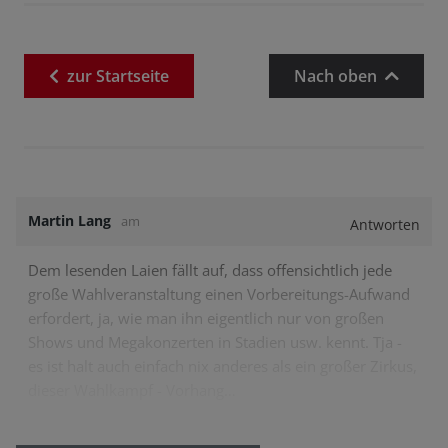
zur
Startseite
Nach oben
Martin Lang
am
Antworten
Dem lesenden Laien fällt auf, dass offensichtlich jede
große Wahlveranstaltung einen Vorbereitungs-Aufwand
erfordert, ja, wie man ihn eigentlich nur von großen
Shows und Megakonzerten in Stadien usw. kennt. Tja -
es ist halt auch einfach nix anderes als ein großer Zirkus,
dieser Wahlkampf - Vorhang…