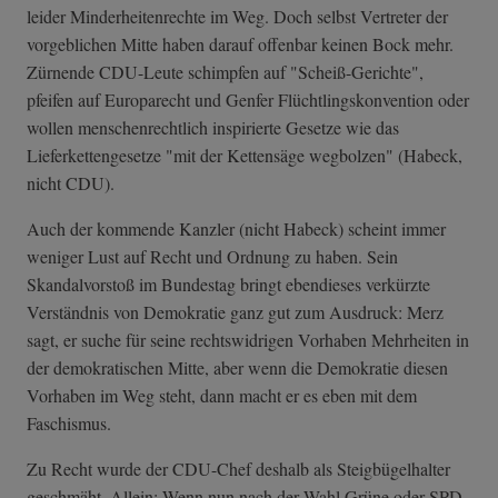
leider Minderheitenrechte im Weg. Doch selbst Vertreter der
vorgeblichen Mitte haben darauf offenbar keinen Bock mehr.
Zürnende CDU-Leute schimpfen auf "Scheiß-Gerichte",
pfeifen auf Europarecht und Genfer Flüchtlingskonvention oder
wollen menschenrechtlich inspirierte Gesetze wie das
Lieferkettengesetze "mit der Kettensäge wegbolzen" (Habeck,
nicht CDU).
Auch der kommende Kanzler (nicht Habeck) scheint immer
weniger Lust auf Recht und Ordnung zu haben. Sein
Skandalvorstoß im Bundestag bringt ebendieses verkürzte
Verständnis von Demokratie ganz gut zum Ausdruck: Merz
sagt, er suche für seine rechtswidrigen Vorhaben Mehrheiten in
der demokratischen Mitte, aber wenn die Demokratie diesen
Vorhaben im Weg steht, dann macht er es eben mit dem
Faschismus.
Zu Recht wurde der CDU-Chef deshalb als Steigbügelhalter
geschmäht. Allein: Wenn nun nach der Wahl Grüne oder SPD