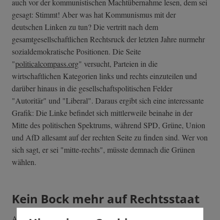
auch vor der kommunistischen Machtübernahme lesen, dem sei
gesagt: Stimmt! Aber was hat Kommunismus mit der
deutschen Linken zu tun? Die vertritt nach dem
gesamtgesellschaftlichen Rechtsruck der letzten Jahre nurmehr
sozialdemokratische Positionen. Die Seite
"
politicalcompass.org
" versucht, Parteien in die
wirtschaftlichen Kategorien links und rechts einzuteilen und
darüber hinaus in die gesellschaftspolitischen Felder
"Autoritär" und "Liberal". Daraus ergibt sich eine interessante
Grafik: Die Linke befindet sich mittlerweile beinahe in der
Mitte des politischen Spektrums, während SPD, Grüne, Union
und AfD allesamt auf der rechten Seite zu finden sind. Wer von
sich sagt, er sei "mitte-rechts", müsste demnach die Grünen
wählen.
Kein Bock mehr auf Rechtsstaat
Auch die Bevölkerung ist mit nach rechts gerückt. Man mag