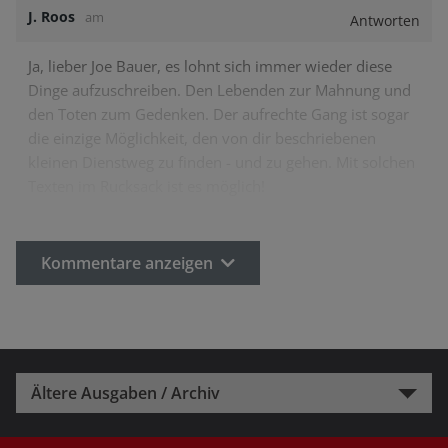
J. Roos
am
Antworten
Ja, lieber Joe Bauer, es lohnt sich immer wieder diese
Dinge aufzuschreiben. Den Lebenden zur Mahnung und
den Toten zum Gedenken. Der aufrechte Gang ist sogar
die einzige Möglichkeit, den von dir beschriebenen
kleinen Dienstweg zu finden - und zu gehen. Mit solchen
Texten im Rucksack ist es möglich!
Kommentare anzeigen
Ältere Ausgaben / Archiv