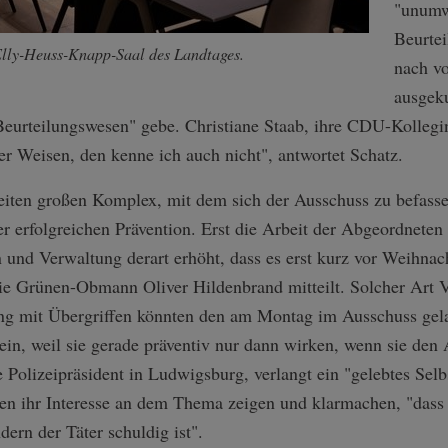
"unumw
Beurtei
Elly-Heuss-Knapp-Saal des Landtages.
nach v
ausgeku
Beurteilungswesen" gebe. Christiane Staab, ihre CDU-Kollegi
r Weisen, den kenne ich auch nicht", antwortet Schatz.
zweiten großen Komplex, mit dem sich der Ausschuss zu befass
er erfolgreichen Prävention. Erst die Arbeit der Abgeordnete
n und Verwaltung derart erhöht, dass es erst kurz vor Weihnac
ie Grünen-Obmann Oliver Hildenbrand mitteilt. Solcher Ar
g mit Übergriffen könnten den am Montag im Ausschuss gelad
sein, weil sie gerade präventiv nur dann wirken, wenn sie den
 Polizeipräsident in Ludwigsburg, verlangt ein "gelebtes Sel
n ihr Interesse an dem Thema zeigen und klarmachen, "dass 
dern der Täter schuldig ist".