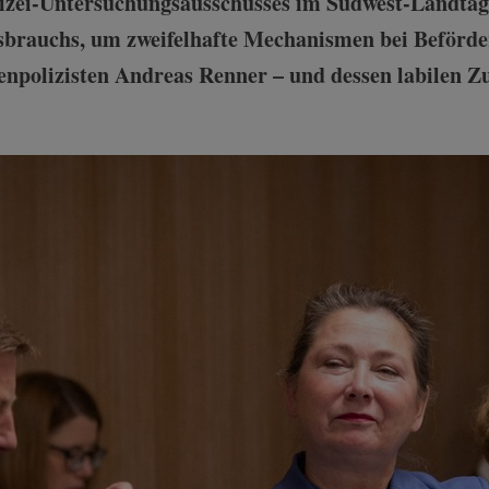
olizei-Untersuchungsausschusses im Südwest-Landtag
ssbrauchs, um zweifelhafte Mechanismen bei Beförd
npolizisten Andreas Renner – und dessen labilen Z