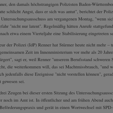
ner, den damals höchstrangigen Polizisten Baden-Württembe
tte schlicht Angst, dass er sich was antut", berichtet der Pol
 Untersuchungsausschuss am vergangenen Montag, "wenn sich
fahr "nicht nur latent". Regelmäßig hätten Anrufe stattgefun
 nach etwa einem Vierteljahr eine Stabilisierung eingetreten se
ur der Polizei (IdP) Renner hat Stürmer heute nicht mehr – t
 gemeinsamen Zeit im Innenministerium vor mehr als 20 Jahre
rärgert", sagt er, weil Renner "unserem Berufsstand schweren
cht, die weiterkommen will, das sei Machtmissbrauch, "und w
ich jedenfalls diese Ereignisse "nicht vorstellen können", ger
t gewesen sei.
drei Zeugen bei dieser ersten Sitzung des Untersuchungsaussc
er noch im Amt ist. In öffentlicher und am frühen Abend auch 
e Beförderungspraxis und gerät in einen Wortwechsel mit SP