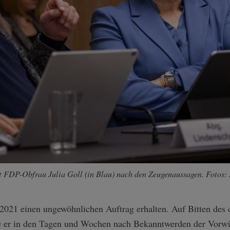
t FDP-Obfrau Julia Goll (in Blau) nach den Zeugenaussagen. Fotos: 
2021 einen ungewöhnlichen Auftrag erhalten. Auf Bitten des
te er in den Tagen und Wochen nach Bekanntwerden der Vorwü