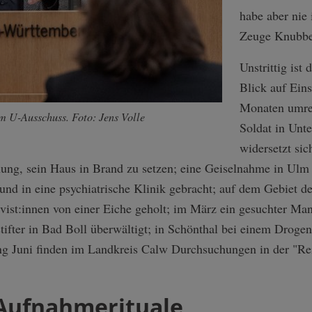
habe aber nie 
Zeuge Knubben
Unstrittig ist
Blick auf Ein
Monaten umrei
im U-Ausschuss. Foto: Jens Volle
Soldat in Unt
widersetzt sic
ng, sein Haus in Brand zu setzen; eine Geiselnahme in Ulm
 und in eine psychiatrische Klinik gebracht; auf dem Gebiet de
ist:innen von einer Eiche geholt; im März ein gesuchter Ma
ifter in Bad Boll überwältigt; in Schönthal bei einem Droge
ng Juni finden im Landkreis Calw Durchsuchungen in der "Rei
Aufnahmerituale