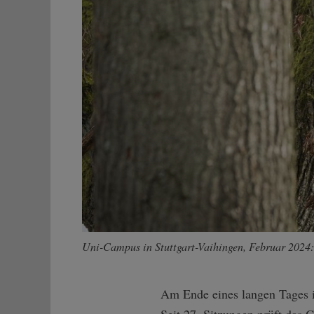
Uni-Campus in Stuttgart-Vaihingen, Februar 2024:
Am Ende eines langen Tages i
Seit 27. Sitzungen prüft das