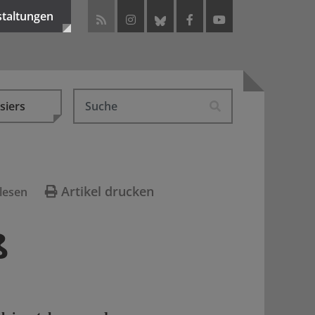
staltungen
siers
Artikel drucken
lesen
ß