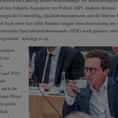
f den früheren Inspekteur der Polizei (IdP) Andreas Renner, 
rategische Controlling, Qualitätsmanagement und die Interne 
 nach einer fast zehn Stunden langen Ausschusssitzung am 
tationierte Spezialeinsatzkommando (SEK) noch genauer unte
sgeweitet", kündigt er an.
eeinheit
l der
es
9 und 2021
ndo
t auch die
mann Oliver
nen große
lich