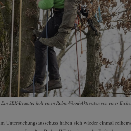
 Ein SEK-Beamter holt einen Robin-Wood-Aktivisten von einer Eiche.
m Untersuchungsausschuss haben sich wieder einmal reihenw
 Gremium im Landtag Baden-Württembergs die Beförderungspra