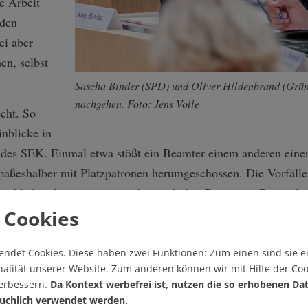
e Arbeit
 den
ei aber
en, selbst
Sascha Binder (SPD) und Oliver Hildenbrand (Grün
nachgehen. Foto: Jens Volle
cht. So
nblicke in
n des SEK. Einmal etwa stößt ein Beamter einem anderen eine
paßeshalber mit Platzpatronen herumgeschossen. Die Vorfälle
n bleiben lange so intern, dass sich drei Beamte in Beurteil
n, noch einmal darauf hinzuweisen. Neue Untersuchungen kom
 Cookies
lden sich oder sind ohnehin schon vorhanden. Die drei Hinwei
endet Cookies.
Diese haben zwei Funktionen: Zum einen sind sie er
alität unserer Website. Zum anderen können wir mit Hilfe der Coo
verbessern.
Da Kontext werbefrei ist, nutzen die so erhobenen Da
uchlich verwendet werden.