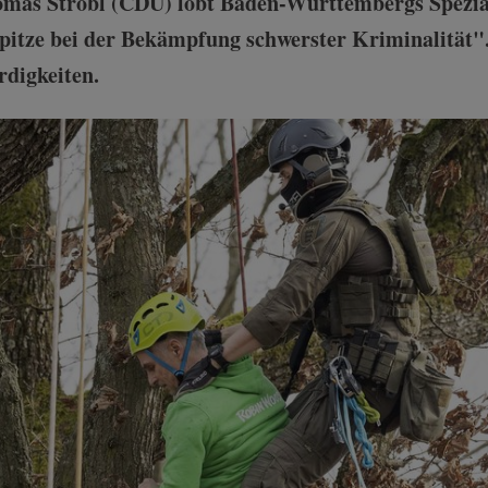
omas Strobl (CDU) lobt Baden-Württembergs Spezi
pitze bei der Bekämpfung schwerster Kriminalität"
digkeiten.