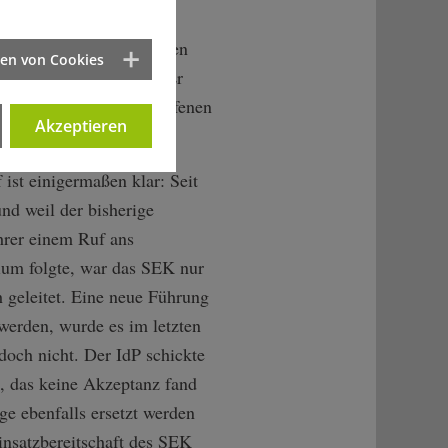
i. R., spricht von "faulen
ten von Cookies
gerollt wissen wollten. Er
 IdP überraschend berufenen
Akzeptieren
 ist einigermaßen klar: Seit
nd weil der bisherige
er einem Ruf ans
ium folgte, war das SEK nur
 geleitet. Eine neue Führung
t werden, wurde es im letzten
och nicht. Der IdP schickte
, das keine Akzeptanz fand
ge ebenfalls ersetzt werden
insatzbereitschaft des SEK