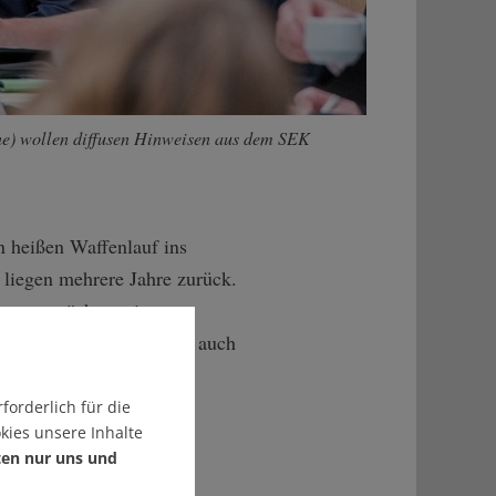
e) wollen diffusen Hinweisen aus dem SEK
n heißen Waffenlauf ins
 liegen mehrere Jahre zurück.
ungsgesprächen mit
men ins Rollen, es geht auch
sgeber verlassen später
forderlich für die
kies unsere Inhalte
ten nur uns und