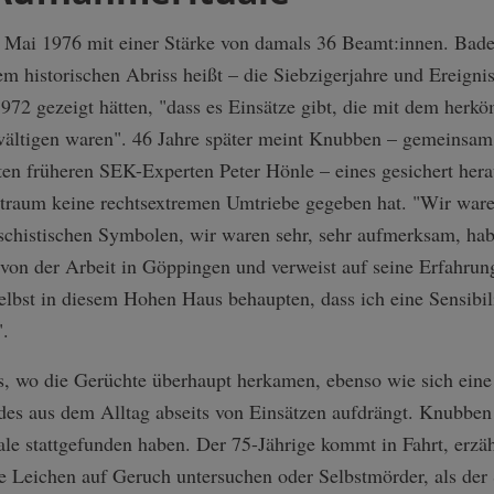
Mai 1976 mit einer Stärke von damals 36 Beamt:innen. Bade
inem historischen Abriss heißt – die Siebzigerjahre und Ereig
72 gezeigt hätten, "dass es Einsätze gibt, die mit dem her
wältigen waren". 46 Jahre später meint Knubben – gemeinsam
n früheren SEK-Experten Peter Hönle – eines gesichert herau
itraum keine rechtsextremen Umtriebe gegeben hat. "Wir ware
schistischen Symbolen, wir waren sehr, sehr aufmerksam, hab
 von der Arbeit in Göppingen und verweist auf seine Erfahrun
lbst in diesem Hohen Haus behaupten, dass ich eine Sensibil
".
s, wo die Gerüchte überhaupt herkamen, ebenso wie sich ein
es aus dem Alltag abseits von Einsätzen aufdrängt. Knubben k
ale stattgefunden haben. Der 75-Jährige kommt in Fahrt, erzäh
e Leichen auf Geruch untersuchen oder Selbstmörder, als der 