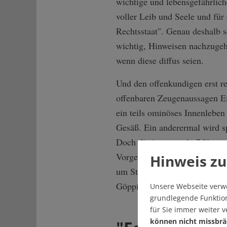
wichtige und lebensgefährlich
voller Leib und Seele und für
Rechtsstaat". Genau deshalb s
wichtig, Hinweisen nachzugeh
wenn diese diffus seien.
Und den offenkundigen erst re
offenbaren Zeugenaussagen Ei
ein teils ominöses Innenlebe
Gesäß. Ein anderermal wird s
Doch die internen Aufklärunge
Vorgesetzten aufgerufen sahe
Hinweis zu
um Strafvereitelung, Lager bi
Göppingen.
Unsere Webseite verw
grundlegende Funktion
für Sie immer weiter 
können nicht missbrä