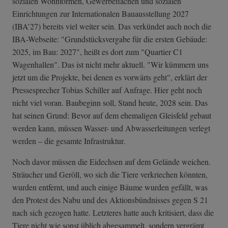
sozialen Wohnformen, Gewerbeflächen und sozialen
Einrichtungen zur Internationalen Bauausstellung 2027
(IBA’27) bereits viel weiter sein. Das verkündet auch noch die
IBA-Webseite: "Grundstücksvergabe für die ersten Gebäude:
2025, im Bau: 2027", heißt es dort zum "Quartier C1
Wagenhallen". Das ist nicht mehr aktuell. "Wir kümmern uns
jetzt um die Projekte, bei denen es vorwärts geht", erklärt der
Pressesprecher Tobias Schiller auf Anfrage. Hier geht noch
nicht viel voran. Baubeginn soll, Stand heute, 2028 sein. Das
hat seinen Grund: Bevor auf dem ehemaligen Gleisfeld gebaut
werden kann, müssen Wasser- und Abwasserleitungen verlegt
werden – die gesamte Infrastruktur.
Noch davor müssen die Eidechsen auf dem Gelände weichen.
Sträucher und Geröll, wo sich die Tiere verkriechen könnten,
wurden entfernt, und auch einige Bäume wurden gefällt, was
den Protest des Nabu und des Aktionsbündnisses gegen S 21
nach sich gezogen hatte. Letzteres hatte auch kritisiert, dass die
Tiere nicht wie sonst üblich abgesammelt, sondern vergrämt