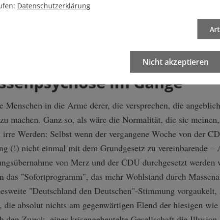
ufen:
Datenschutzerklärung
us, Menschenrechte und die Demokratie entstanden sein sollen
ts-, Wirtschafts- und Umweltkrisen, das es (mit-)verursacht h
Ar
en, bei den Fremden.
Nicht akzeptieren
Massenpsychose im Gange
 Menschen in die Arme derer, die versprechen, die angeblich
u machen. Ganz so, als wäre die Normalität, die sie meinen, 
um irre Werden: Selbst wenn der vergangene Woche von der 
ng (!) nicht einmal mit dem Grundgesetz zu vereinbarende – 
erungsübernahme von Merz und der CDU durchgesetzt werden w
enn das "Sofortprogramm", das mehr Wohlstand durch Massena
desweite "Deutschland den Deutschen"-Stimmung vorgaukelt, is
e, die absolut nichts am gegenwärtigen Elend der hiesigen wie 
h den Zweck, einer krisengebeutelte Gesellschaft die Illusion