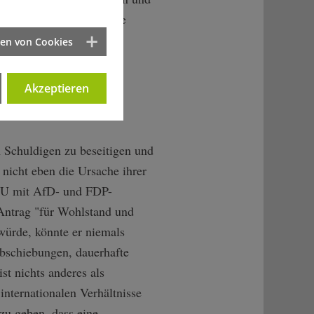
, haha – kollektiv seine
at und findet seine
ten von Cookies
Akzeptieren
 Schuldigen zu beseitigen und
nicht eben die Ursache ihrer
CDU mit AfD- und FDP-
Antrag "für Wohlstand und
ürde, könnte er niemals
bschiebungen, dauerhafte
t nichts anderes als
internationalen Verhältnisse
 zu geben, dass eine