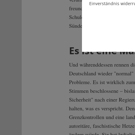
Einverständnis widerr
freundliches Bitten Humanism
Schuld an diversen Gesellschaf
Sündenböcke wieder im Ander
Es ist eine 
Und währenddessen rennen die
Deutschland wieder "normal" z
Probleme. Es ist wirklich z
Stimmen beschlossene – bisla
Sicherheit" nach einer Regi
halten, was es verspricht. D
Grenzkontrollen und eine lan
autoritäre, faschistische Hetz
ändern würde. Sie hat lediglic