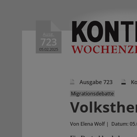
Ausg.
723
05.02.2025
Ausgabe 723
K
Migrationsdebatte
Volksther
Von
Elena Wolf
|
Datum:
05.