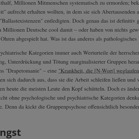
mithalf, Millionen Mitmenschen systematisch zu ermorden; bek
it" aufrecht erhalten wollten, in dem sie sich Abertausenden 
 "Ballastexistenzen" entledigten. Doch genau das ist definitiv
 Millionen Deutsche cool damit – oder haben von nichts gewus
Ohren abgespielt hat. Was ist das anderes als pathologisches
sychiatrische Kategorien immer auch Werturteile der herrsch
rung, Unterdrückung und Tötung marginalisierter Gruppen her
ens "Drapetomanie" – eine
"Krankheit, die [N-Wort] weglaufen 
en sich dadurch aus, dass sie die Arbeit schleifen ließen und 
 heute die meisten Leute den Kopf schütteln. Doch es ändert
icht ohne psychologische und psychiatrische Kategorien denke
se. Denn da kickt die Gruppenpsychose offensichtlich besonder
Angst