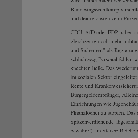
wird. Dabei macht der schwar
Bundestagswahlkampfs manifes
und den reichsten zehn Proze
CDU, AfD oder FDP haben sich
gleichzeitig noch mehr militä
und Sicherheit" als Regierung
schlichtweg Personal fehlen w
knechten ließe. Das wiederu
im sozialen Sektor eingeleite
Rente und Krankenversicheru
Bürgergeldempfänger, Alleine
Einrichtungen wie Jugendhäuse
Finanzlöcher zu stopfen. Das 
Spitzenverdienende abgescha
bewahre!) am Steuer: Reiche 