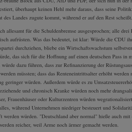
z-braune Block aus CDU, AfD und FDP, der sich nun in der 
tiert, überhaupt keinen Hehl mehr daraus, dass seine Politik
nt des Landes zugute kommt, während er auf den Rest scheißt
 allesamt für die Schuldenbremse ausgesprochen; alle drei P
risch aufrüsten. Was das bedeutet, ist klar: Würde die CDU i
spartei durchziehen, bliebe ein Wirtschaftswachstum selbstver
ürde, das sich für die Hoffnung auf einen deutschen Pass in m
m würde dazu führen, dass zur Refinanzierung der Rüstungs
t werden müssten; dass das Renteneintrittsalter erhöht werden
ng geringer würden. Außerdem würde es zu Umsatzsteuerer
rziehende und chronisch Kranke würden noch mehr drangsalie
r, Frauenhäuser oder Kulturzentren würden wegrationalisiert
alles, während Unternehmen niedriger besteuert und Solidarit
fft werden würden. "Deutschland aber normal" hieße auch mi
werden reicher, weil Arme noch ärmer gemacht werden.