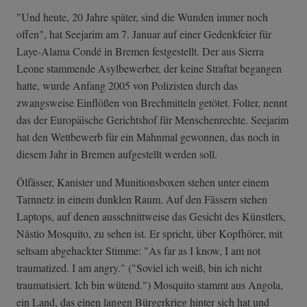
"Und heute, 20 Jahre später, sind die Wunden immer noch
offen", hat Seejarim am 7. Januar auf einer Gedenkfeier für
Laye-Alama Condé in Bremen festgestellt. Der aus Sierra
Leone stammende Asylbewerber, der keine Straftat begangen
hatte, wurde Anfang 2005 von Polizisten durch das
zwangsweise Einflößen von Brechmitteln getötet. Folter, nennt
das der Europäische Gerichtshof für Menschenrechte. Seejarim
hat den Wettbewerb für ein Mahnmal gewonnen, das noch in
diesem Jahr in Bremen aufgestellt werden soll.
Ölfässer, Kanister und Munitionsboxen stehen unter einem
Tarnnetz in einem dunklen Raum. Auf den Fässern stehen
Laptops, auf denen ausschnittweise das Gesicht des Künstlers,
Nástio Mosquito, zu sehen ist. Er spricht, über Kopfhörer, mit
seltsam abgehackter Stimme: "As far as I know, I am not
traumatized. I am angry." ("Soviel ich weiß, bin ich nicht
traumatisiert. Ich bin wütend.") Mosquito stammt aus Angola,
ein Land, das einen langen Bürgerkrieg hinter sich hat und