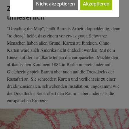
Nicht akzeptieren
Akzeptieren
Zuschreibungen werden
unleserlich
"Dreading the Map", heißt Barretts Arbeit: doppeldeutig, denn
"to dread" heißt, dass einem vor etwas graut. Schwarze
Menschen haben allen Grund, Karten zu fürchten. Ohne
Karten wäre auch Amerika nicht entdeckt worden. Mit dem
Lineal auf der Landkarte teilten die europäischen Mächte den
afrikanischen Kontinent 1884 in Berlin untereinander auf.
Gleichzeitig spielt Barrett aber auch auf die Dreadlocks der
Rastafari an. Sie schreddert Karten und verflicht sie zu einer
dreidimensionalen, schwebenden Installation, ungekämmt wie
die Dreadlocks. Sie erobert den Raum – aber anders als die
europäischen Eroberer.