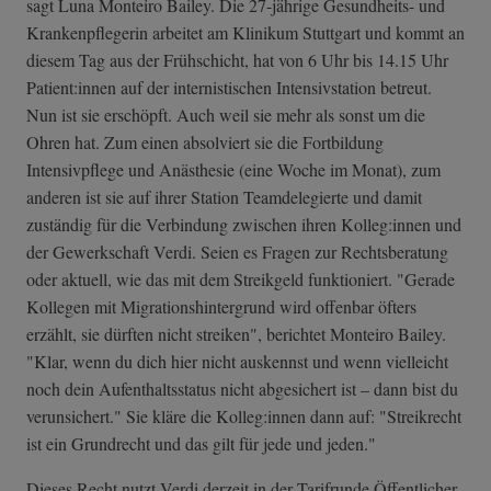
sagt Luna Monteiro Bailey. Die 27-jährige Gesundheits- und
Krankenpflegerin arbeitet am Klinikum Stuttgart und kommt an
diesem Tag aus der Frühschicht, hat von 6 Uhr bis 14.15 Uhr
Patient:innen auf der internistischen Intensivstation betreut.
Nun ist sie erschöpft. Auch weil sie mehr als sonst um die
Ohren hat. Zum einen absolviert sie die Fortbildung
Intensivpflege und Anästhesie (eine Woche im Monat), zum
anderen ist sie auf ihrer Station Teamdelegierte und damit
zuständig für die Verbindung zwischen ihren Kolleg:innen und
der Gewerkschaft Verdi. Seien es Fragen zur Rechtsberatung
oder aktuell, wie das mit dem Streikgeld funktioniert. "Gerade
Kollegen mit Migrationshintergrund wird offenbar öfters
erzählt, sie dürften nicht streiken", berichtet Monteiro Bailey.
"Klar, wenn du dich hier nicht auskennst und wenn vielleicht
noch dein Aufenthaltsstatus nicht abgesichert ist – dann bist du
verunsichert." Sie kläre die Kolleg:innen dann auf: "Streikrecht
ist ein Grundrecht und das gilt für jede und jeden."
Dieses Recht nutzt Verdi derzeit in der Tarifrunde Öffentlicher