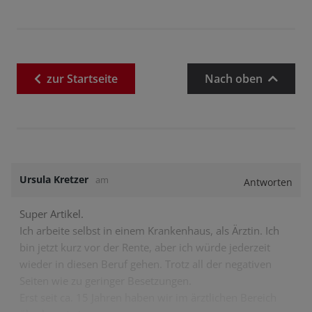
zur
Startseite
Nach oben
Ursula Kretzer
am
Antworten
Super Artikel.
Ich arbeite selbst in einem Krankenhaus, als Ärztin. Ich
bin jetzt kurz vor der Rente, aber ich würde jederzeit
wieder in diesen Beruf gehen. Trotz all der negativen
Seiten wie zu geringer Besetzungen.
Erst seit ca. 15 Jahren haben wir im ärztlichen Bereich