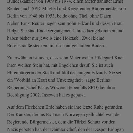
Bundeskanzler von 1969 bis 1974, einen Meter dahinter Ernst
Reuter, auch SPD-Mitglied und Regierender Bürgermeister von
Berlin von 1948 bis 1953, beide ohne Titel, ohne Daten.
Neben Ernst Reuter liegen sein Sohn Edzard und dessen Frau
Helga. Sie sind Ende vergangenen Jahres dazugekommen und
haben bisher nur jeweils eine Holztafel. Zwei kleine
Rosensträuße stecken im frisch aufgehäuften Boden.
Zu erwähnen ist noch, dass zehn Meter weiter Hildegard Knef
ihren weißen Stein hat, mit Engelchen drauf. Sie ist auch
Ehrenbürgerin der Stadt und Idol des jungen Edzards. Sie sei
ein "Vorbild an Kraft und Unverzagtheit" sagte Berlins
Regierungschef Klaus Wowereit (ebenfalls SPD) bei ihrer
Beerdigung 2002. Insoweit hat es gepasst.
Auf dem Fleckchen Erde haben sie ihre letzte Ruhe gefunden.
Der Kanzler, der ins Exil nach Norwegen geflüchtet war, der
Regierende Bürgermeister, dem die Türkei Schutz vor den
Nazis geboten hat, der Daimler-Chef, den der Despot Erdoğan