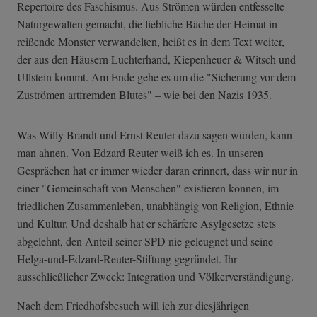
Repertoire des Faschismus. Aus Strömen würden entfesselte
Naturgewalten gemacht, die liebliche Bäche der Heimat in
reißende Monster verwandelten, heißt es in dem Text weiter,
der aus den Häusern Luchterhand, Kiepenheuer & Witsch und
Ullstein kommt. Am Ende gehe es um die "Sicherung vor dem
Zuströmen artfremden Blutes" – wie bei den Nazis 1935.
Was Willy Brandt und Ernst Reuter dazu sagen würden, kann
man ahnen. Von Edzard Reuter weiß ich es. In unseren
Gesprächen hat er immer wieder daran erinnert, dass wir nur in
einer "Gemeinschaft von Menschen" existieren können, im
friedlichen Zusammenleben, unabhängig von Religion, Ethnie
und Kultur. Und deshalb hat er schärfere Asylgesetze stets
abgelehnt, den Anteil seiner SPD nie geleugnet und seine
Helga-und-Edzar­d-Reuter-Stiftu­ng gegründet. Ihr
ausschließlicher Zweck: Integration und Völkerverständigung.
Nach dem Friedhofsbesuch will ich zur diesjährigen