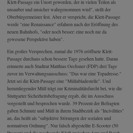
Klett-Passage ein Unort geworden, der in vielen Teilen als
unsauber und unsicher wahrgenommen wird", stellt der
Oberbürgermeister fest. Aber er verspricht, die Klett-Passage
werde "eine Renaissance" erfahren nach der Eröffnung des
neuen Bahnhofs, "oder noch besser: eine noch nie da
gewesene Perspektive haben".
Ein großes Versprechen, zumal die 1976 eröffnete Klett-
Passage durchaus schon bessere Tage gesehen hatte. Daran
erinnerte auch Stadtrat Matthias Oechsner (FDP) drei Tage
zuvor im Verwaltungsausschuss: "Das war eine Topadresse."
Jetzt sei die Klett-Passage eine "Müllabladestelle". Und
herumliegender Müll trägt zur Kriminalitätsfurcht bei, wie die
Stuttgarter Sicherheitsbefragung ergab, die im Ausschuss
vorgestellt und besprochen wurde. 39 Prozent der Befragten
gaben Schmutz und Müll in ihrem Stadtbezirk als "Incivilities"
an, das heißt als "subjektive Störungen der sozialen und
normativen Ordnung". Nur falsch abgestellte E-Scooter (50
Prozent) und die wachsende Kluft zwischen Arm und Reich