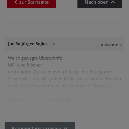
zur
Startseite
Nach oben
Jue.So Jürgen Sojka
am
Antworten
Welch gewagte Überschrift:
Müll und Männer
und das im _Z u s a m m e n h a n g_ mit "Stuttgarter
Sicherheit" – freiwillig öffentlichkeitswirksam im direkten
Kontakt mit Bürger: innen, der Stuttgarter OB [Fn_1].
Angedacht, nur mal so angedacht:
Er, der untersetzte ältere Herr, würde…
Kommentare anzeigen