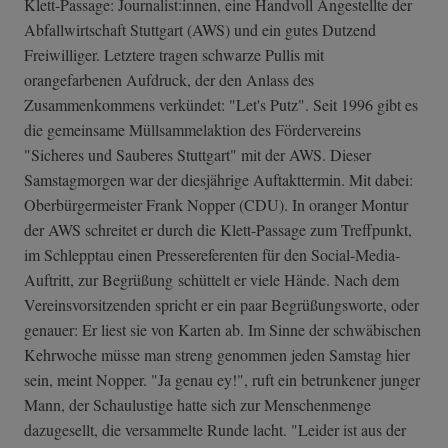
Klett-Passage: Journalist:innen, eine Handvoll Angestellte der
Abfallwirtschaft Stuttgart (AWS) und ein gutes Dutzend
Freiwilliger. Letztere tragen schwarze Pullis mit
orangefarbenen Aufdruck, der den Anlass des
Zusammenkommens verkündet: "Let's Putz". Seit 1996 gibt es
die gemeinsame Müllsammelaktion des Fördervereins
"Sicheres und Sauberes Stuttgart" mit der AWS. Dieser
Samstagmorgen war der diesjährige Auftakttermin. Mit dabei:
Oberbürgermeister Frank Nopper (CDU). In oranger Montur
der AWS schreitet er durch die Klett-Passage zum Treffpunkt,
im Schlepptau einen Pressereferenten für den Social-Media-
Auftritt, zur Begrüßung schüttelt er viele Hände. Nach dem
Vereinsvorsitzenden spricht er ein paar Begrüßungsworte, oder
genauer: Er liest sie von Karten ab. Im Sinne der schwäbischen
Kehrwoche müsse man streng genommen jeden Samstag hier
sein, meint Nopper. "Ja genau ey!", ruft ein betrunkener junger
Mann, der Schaulustige hatte sich zur Menschenmenge
dazugesellt, die versammelte Runde lacht. "Leider ist aus der