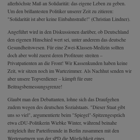
allerhöchste Maß an Solidarität: das eigene Leben zu geben.
Um den brillantesten Politiker unserer Zeit zu zitieren:
"Solidarität ist aber keine Einbahnstraße!" (Christian Lindner).
Angeführt wird in den Diskussionen darüber, ob Deutschland
den eigenen Hinschied wert sei, unter anderem das deutsche
Gesundheitswesen. Für eine Zwei-Klassen-Medizin sollten
doch aber wohl zuerst deren Profiteure streiten –
Privatpatienten an die Front! Wir Kassenkunden haben keine
Zeit, wir sitzen noch im Wartezimmer. Als Nachhut senden wir
aber unsere Topverdiener – kämpft für eure
Beitragsbemessungsgrenze!
Glaubt man den Debattanten, lohne sich das Draufgehen
zudem wegen des deutschen Sozialstaats. "Dieser Staat gibt
uns so viel", argumentierte beim "Spiegel"-Spitzengespräch
etwa cDU-Politikerin Wiebke Winter, während beinahe
zeitgleich ihre Parteifreunde in Berlin zusammen mit den
Wertepartnern von der sPD die Möglichkeit eines