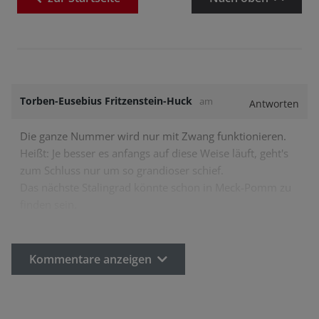
Torben-Eusebius Fritzenstein-Huck
am
Antworten
Die ganze Nummer wird nur mit Zwang funktionieren.
Heißt: Je besser es anfangs auf diese Weise läuft, geht's
zum Schluss nur um so grandioser schief.
Das nächste Stalingrad könnte schon in Meck-Pomm zu
finden sein.
Kommentare anzeigen