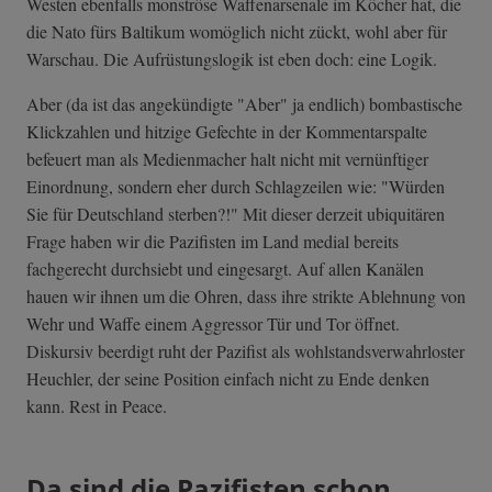
Westen ebenfalls monströse Waffenarsenale im Köcher hat, die
die Nato fürs Baltikum womöglich nicht zückt, wohl aber für
Warschau. Die Aufrüstungslogik ist eben doch: eine Logik.
Aber (da ist das angekündigte "Aber" ja endlich) bombastische
Klickzahlen und hitzige Gefechte in der Kommentarspalte
befeuert man als Medienmacher halt nicht mit vernünftiger
Einordnung, sondern eher durch Schlagzeilen wie: "Würden
Sie für Deutschland sterben?!" Mit dieser derzeit ubiquitären
Frage haben wir die Pazifisten im Land medial bereits
fachgerecht durchsiebt und eingesargt. Auf allen Kanälen
hauen wir ihnen um die Ohren, dass ihre strikte Ablehnung von
Wehr und Waffe einem Aggressor Tür und Tor öffnet.
Diskursiv beerdigt ruht der Pazifist als wohlstandsverwahrloster
Heuchler, der seine Position einfach nicht zu Ende denken
kann. Rest in Peace.
Da sind die Pazifisten schon