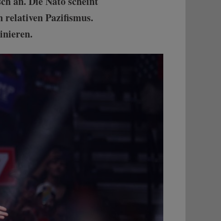
h an. Die Nato scheint
relativen Pazifismus.
inieren.