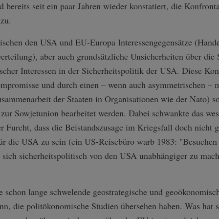
 bereits seit ein paar Jahren wieder konstatiert, die Konfro
azu.
ischen den USA und EU-Europa Interessengegensätze (Handel
teilung), aber auch grundsätzliche Unsicherheiten über die S
cher Interessen in der Sicherheitspolitik der USA. Diese Kon
mpromisse und durch einen – wenn auch asymmetrischen – mu
Zusammenarbeit der Staaten in Organisationen wie der Nato) s
 zur Sowjetunion bearbeitet werden. Dabei schwankte das west
r Furcht, dass die Beistandszusage im Kriegsfall doch nicht g
 für die USA zu sein (ein US-Reisebüro warb 1983: "Besuchen 
 sich sicherheitspolitisch von den USA unabhängiger zu mach
ine schon lange schwelende geostrategische und geoökonomisc
ann, die politökonomische Studien übersehen haben. Was hat 