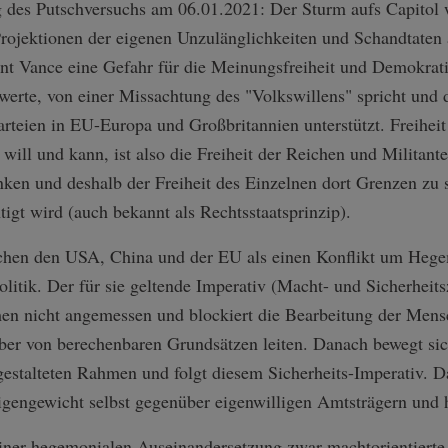
g des Putschversuchs am 06.01.2021: Der Sturm aufs Capitol 
ojektionen der eigenen Unzulänglichkeiten und Schandtaten au
nt Vance eine Gefahr für die Meinungsfreiheit und Demokrati
twerte, von einer Missachtung des "Volkswillens" spricht un
rteien in EU-Europa und Großbritannien unterstützt. Freiheit 
ill und kann, ist also die Freiheit der Reichen und Militant
en und deshalb der Freiheit des Einzelnen dort Grenzen zu s
htigt wird (auch bekannt als Rechtsstaatsprinzip).
hen den USA, China und der EU als einen Konflikt um Hegem
olitik. Der für sie geltende Imperativ (Macht- und Sicherheit
men nicht angemessen und blockiert die Bearbeitung der Mens
aber von berechenbaren Grundsätzen leiten. Danach bewegt sic
estalteten Rahmen und folgt diesem Sicherheits-Imperativ. D
 Eigengewicht selbst gegenüber eigenwilligen Amtsträgern und 
 einer hegemonialen Auseinandersetzung zwar machtorientierte