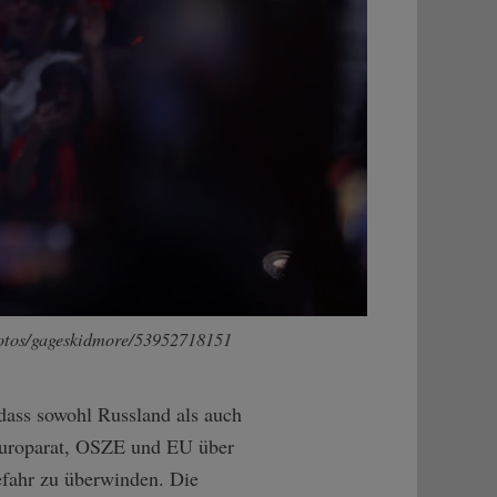
hotos/gageskidmore/53952718151
, dass sowohl Russland als auch
Europarat, OSZE und EU über
efahr zu überwinden. Die