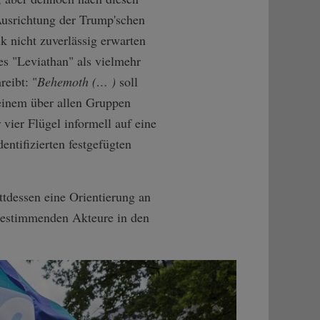
 Ausrichtung der Trump'schen
k nicht zuverlässig erwarten
es "Leviathan" als vielmehr
eibt: "
Behemoth (… )
soll
 einem über allen Gruppen
 vier Flügel informell auf eine
entifizierten festgefügten
ttdessen eine Orientierung an
bestimmenden Akteure in den