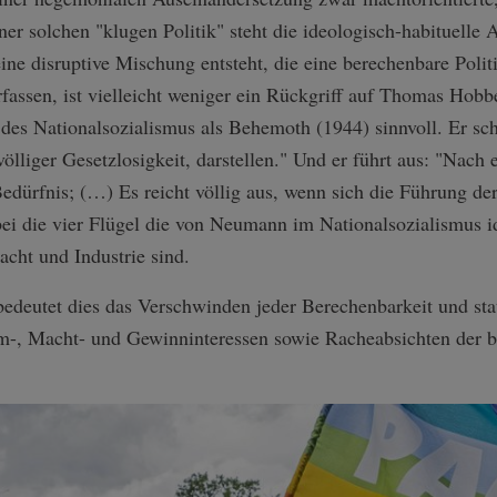
ner solchen "klugen Politik" steht die ideologisch-habituelle
ine disruptive Mischung entsteht, die eine berechenbare Politi
erfassen, ist vielleicht weniger ein Rückgriff auf Thomas Hobb
es Nationalsozialismus als Behemoth (1944) sinnvoll. Er schr
völliger Gesetzlosigkeit, darstellen." Und er führt aus: "Nach
edürfnis; (…) Es reicht völlig aus, wenn sich die Führung der
bei die vier Flügel die von Neumann im Nationalsozialismus id
acht und Industrie sind.
k bedeutet dies das Verschwinden jeder Berechenbarkeit und sta
hm-, Macht- und Gewinninteressen sowie Racheabsichten der 