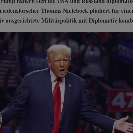
rump nähern sich die USA und Russland diplomatisc
edensforscher Thomas Nielebock plädiert für einen 
iv ausgerichtete Militärpolitik mit Diplomatie komb