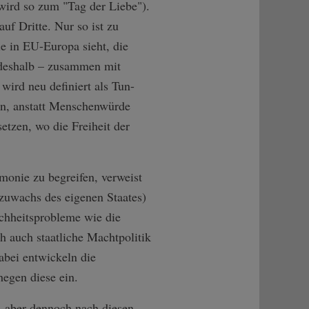
wird so zum "Tag der Liebe").
f Dritte. Nur so ist zu
e in EU-Europa sieht, die
d deshalb – zusammen mit
wird neu definiert als Tun-
en, anstatt Menschenwürde
etzen, wo die Freiheit der
onie zu begreifen, verweist
szuwachs des eigenen Staates)
chheitsprobleme wie die
h auch staatliche Machtpolitik
abei entwickeln die
hegen diese ein.
, aber dennoch nach diesen