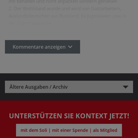
ihn behalten und nicht anpacken sondern genießen
2. Der Wohlstand wurde und wird von Gastarbeitern,
Auslandsdeutschen aus Russland, Ex Jugoslawen usw in
der Export Industrie…
Kommentare anzeigen
Ältere Ausgaben / Archiv
UNTERSTÜTZEN SIE KONTEXT JETZT!
mit dem Soli | mit einer Spende | als Mitglied