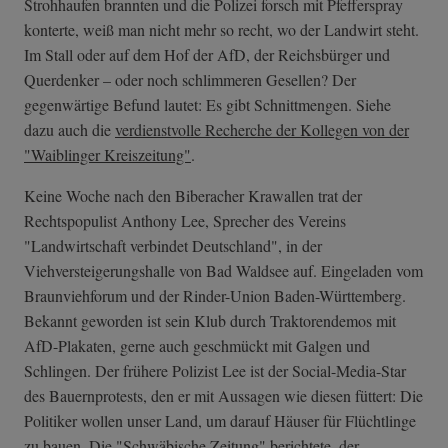
Strohhaufen brannten und die Polizei forsch mit Pfefferspray
konterte, weiß man nicht mehr so recht, wo der Landwirt steht.
Im Stall oder auf dem Hof der AfD, der Reichsbürger und
Querdenker – oder noch schlimmeren Gesellen? Der
gegenwärtige Befund lautet: Es gibt Schnittmengen. Siehe
dazu auch die
verdienstvolle Recherche der Kollegen von der
"Waiblinger Kreiszeitung"
.
Keine Woche nach den Biberacher Krawallen trat der
Rechtspopulist Anthony Lee, Sprecher des Vereins
"Landwirtschaft verbindet Deutschland", in der
Viehversteigerungshalle von Bad Waldsee auf. Eingeladen vom
Braunviehforum und der Rinder-Union Baden-Württemberg.
Bekannt geworden ist sein Klub durch Traktorendemos mit
AfD-Plakaten, gerne auch geschmückt mit Galgen und
Schlingen. Der frühere Polizist Lee ist der Social-Media-Star
des Bauernprotests, den er mit Aussagen wie diesen füttert: Die
Politiker wollen unser Land, um darauf Häuser für Flüchtlinge
zu bauen. Die "Schwäbische Zeitung" berichtete, der