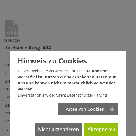
Ausg.
494
16.09.2020
Titelseite Ausg. 494
"Es darf nie wieder ein Moria geben!"
Hinweis zu Cookies
Ganz normale Leute
Unsere Webseite verwendet Cookies.
Da Kontext
Putin war's! Oder doch nicht?
werbefrei ist, nutzen die so erhobenen Daten nur
Die Heizpilz-Klemme
uns und können nicht missbräuchlich verwendet
werden.
Quer zur Stadtautobahn
Einverständnis widerrufen:
Datenschutzerklärung
Team VfB National
Der Antichrist hat wieder zugeschlagen
Arten von Cookies
Mein Freund, der Baum
Der große Unbekannte
Nicht akzeptieren
Akzeptieren
"Ein Revolutionär setzt sich nie zur Ruhe"