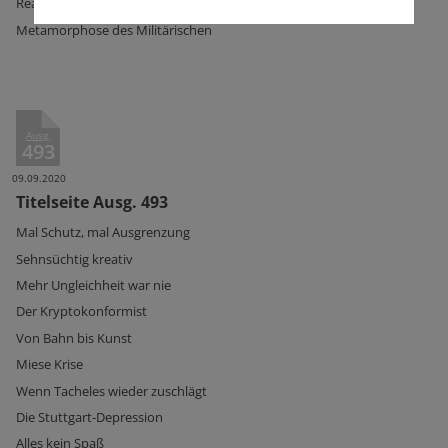
Realitätsverweigerung mit Ansage
Metamorphose des Militärischen
Ausg.
493
09.09.2020
Titelseite Ausg. 493
Mal Schutz, mal Ausgrenzung
Sehnsüchtig kreativ
Mehr Ungleichheit war nie
Der Kryptokonformist
Von Bahn bis Kunst
Miese Krise
Wenn Tacheles wieder zuschlägt
Die Stuttgart-Depression
Alles kein Spaß