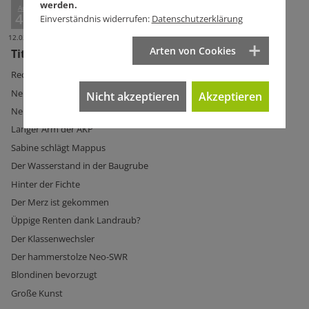
werden.
Ausg.
463
Einverständnis widerrufen:
Datenschutzerklärung
12.02.2020
Arten von Cookies
Titelseite Ausg. 463
Rechtsradikale Vernetzung
Nein zu Nestlé
Nicht akzeptieren
Akzeptieren
Nehmt den Fuß von der Bremse!
Langer Arm der AKP
Sabine schlägt Mappus
Der Wasserstand in der Baugrube
Hinter der Fichte
Der Merz ist gekommen
Üppige Renten dank Landraub?
Der Klassenwechsler
Der hammerstolze Neo-SWR
Blondinen bevorzugt
Große Kunst