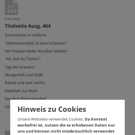
Ausg.
464
19.02.2020
Titelseite Ausg. 464
Extremisten in Uniform
"Wertneutralität ist eine Schimäre"
Wir müssen leider draußen bleiben
"Ah, bist du Türkin?"
Tag des Grauens
Morgenluft und Gülle
Rabiat und weit rechts
Kleeblatt zur Wahl
Nordost-Ring reloaded
Hinweis zu Cookies
Ohne Straßenkampf
Unsere Webseite verwendet Cookies.
Da Kontext
werbefrei ist, nutzen die so erhobenen Daten nur
uns und können nicht missbräuchlich verwendet