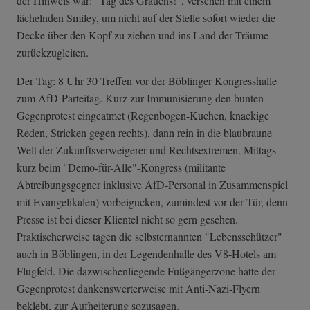
der Hinweis war: "Tag des Grauens!", versehen mit einem
lächelnden Smiley, um nicht auf der Stelle sofort wieder die
Decke über den Kopf zu ziehen und ins Land der Träume
zurückzugleiten.
Der Tag: 8 Uhr 30 Treffen vor der Böblinger Kongresshalle
zum AfD-Parteitag. Kurz zur Immunisierung den bunten
Gegenprotest eingeatmet (Regenbogen-Kuchen, knackige
Reden, Stricken gegen rechts), dann rein in die blaubraune
Welt der Zukunftsverweigerer und Rechtsextremen. Mittags
kurz beim "Demo-für-Alle"-Kongress (militante
Abtreibungsgegner inklusive AfD-Personal in Zusammenspiel
mit Evangelikalen) vorbeigucken, zumindest vor der Tür, denn
Presse ist bei dieser Klientel nicht so gern gesehen.
Praktischerweise tagen die selbsternannten "Lebensschützer"
auch in Böblingen, in der Legendenhalle des V8-Hotels am
Flugfeld. Die dazwischenliegende Fußgängerzone hatte der
Gegenprotest dankenswerterweise mit Anti-Nazi-Flyern
beklebt, zur Aufheiterung sozusagen.