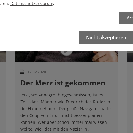
ufen:
Datenschutzerklärung
Ar
Nicht akzeptieren
12.02.2020
Der Merz ist gekommen
Jetzt, wo Annegret hingeschmissen, ist es
Zeit, dass Männer wie Friedrich das Ruder in
die Hand nehmen: Der große Navigator hätte
den Coup von Erfurt nicht besser planen
können. Wer aber schon immer mal wissen
wollte, wie "das mit den Nazis" in…