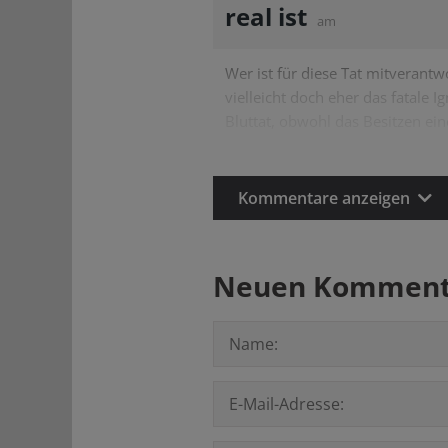
real ist
am
Wer ist für diese Tat mitverantw
vielleicht doch eher das fatale 
Bluttat, obwohl das Besitzen ei
Kommentare anzeigen
Neuen Kommenta