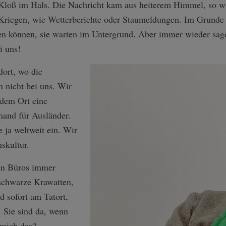
n Kloß im Hals. Die Nachricht kam aus heiterem Himmel, so w
 Kriegen, wie Wetterberichte oder Staumeldungen. Im Grunde 
n können, sie warten im Untergrund. Aber immer wieder sag
i uns!
dort, wo die
 nicht bei uns. Wir
edem Ort eine
mand für Ausländer.
e ja weltweit ein. Wir
skultur.
ren Büros immer
schwarze Krawatten,
 sofort am Tatort,
. Sie sind da, wenn
t mich das?