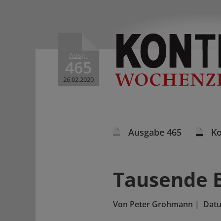
Ausg.
465
26.02.2020
Ausgabe 465
K
Tausende 
Von
Peter Grohmann
|
Dat