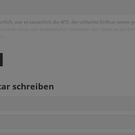
ortlich, war es tatsächlich die AFD, der schlechte Einfluss seines
Ignorieren eines sehr bedenklichen Schreiben des Täters an die B
nes…
r schreiben