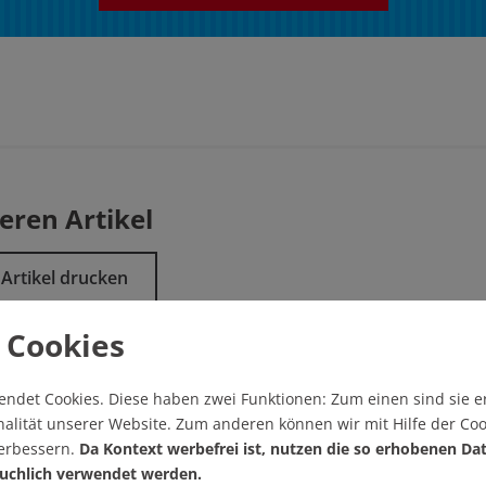
eren Artikel
Artikel drucken
 Cookies
endet Cookies.
Diese haben zwei Funktionen: Zum einen sind sie er
 Thema
alität unserer Website. Zum anderen können wir mit Hilfe der Coo
verbessern.
Da Kontext werbefrei ist, nutzen die so erhobenen Da
uchlich verwendet werden.