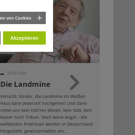
ten von Cookies
Akzeptieren
05.02.2020
Die Landmine
Weiter
Vorsicht, Kinder, die Landmine im Weißen
Haus kann jederzeit hochgehen! Und dann
rettet uns kein höh'res Wesen, kein Gott, kein
Kaiser noch Tribun. Doch keine Angst – die
weltbesten Prothesen werden in Deutschland
hergestellt, gewissermaßen ein…