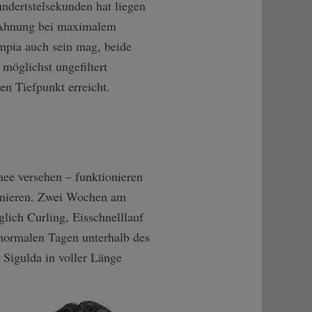
ndertstelsekunden hat liegen
ll Ahnung bei maximalem
mpia auch sein mag, beide
möglichst ungefiltert
ven Tiefpunkt erreicht.
nee versehen – funktionieren
minieren. Zwei Wochen am
lich Curling, Eisschnelllauf
 normalen Tagen unterhalb des
Sigulda in voller Länge