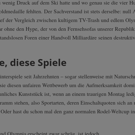
wenig Druck auf dem Ski hatte und wo genau sie die vier Hu
oldmedaille fehlten. Der Sachverstand ist stets derselbe: nu
ef der Vergleich zwischen kultigem TV-Trash und edlem Oly
r ohne den Hype, der von den Fernsehsofas unserer Republik 
standslosen Foren einer Handvoll Milliardäre seinen destrukti
e, diese Spiele
nterspiele seit Jahrzehnten – sogar stellenweise mit Natursch
n sie diesen unfairen Wettbewerb um die Aufmerksamkeit do
unliches Kunststück ist, wenn an einem traurigen Montag ledig
amm stehen, also Sportarten, deren Einschaltquoten sich an
Oder hast du schon mal den ganz normalen Rodel-Weltcup in 
nd Olympia erscheint zwar schräg, ist jedoch