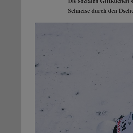
Die sozialen Giftküchen 
Schneise durch den Dschu