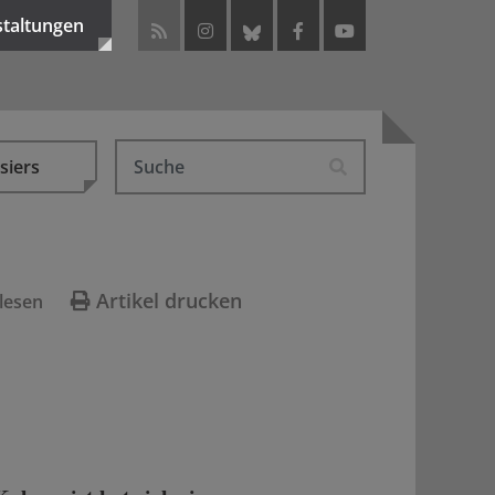
staltungen
siers
Artikel drucken
lesen