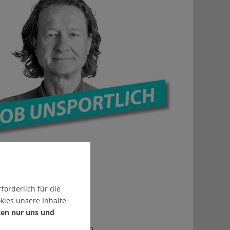
forderlich für die
kies unsere Inhalte
ten nur uns und
n Disziplinen. Sie heißen