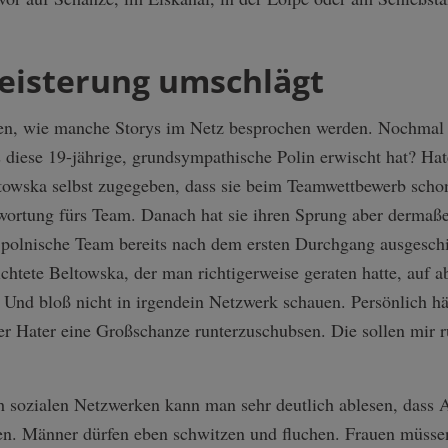
eisterung umschlägt
issen, wie manche Storys im Netz besprochen werden. Nochmal
diese 19-jährige, grundsympathische Polin erwischt hat? Hate
ltowska selbst zugegeben, dass sie beim Teamwettbewerb scho
wortung fürs Team. Danach hat sie ihren Sprung aber dermaße
as polnische Team bereits nach dem ersten Durchgang ausgesch
richtete Beltowska, der man richtigerweise geraten hatte, auf
 Und bloß nicht in irgendein Netzwerk schauen. Persönlich hä
er Hater eine Großschanze runterzuschubsen. Die sollen mir 
 sozialen Netzwerken kann man sehr deutlich ablesen, dass 
en. Männer dürfen eben schwitzen und fluchen. Frauen müssen