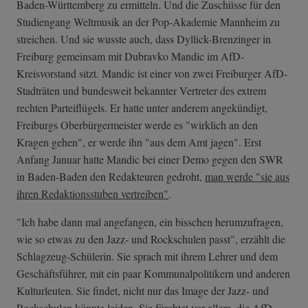
Baden-Württemberg zu ermitteln. Und die Zuschüsse für den
Studiengang Weltmusik an der Pop-Akademie Mannheim zu
streichen. Und sie wusste auch, dass Dyllick-Brenzinger in
Freiburg gemeinsam mit Dubravko Mandic im AfD-
Kreisvorstand sitzt. Mandic ist einer von zwei Freiburger AfD-
Stadträten und bundesweit bekannter Vertreter des extrem
rechten Parteiflügels. Er hatte unter anderem angekündigt,
Freiburgs Oberbürgermeister werde es "wirklich an den
Kragen gehen", er werde ihn "aus dem Amt jagen". Erst
Anfang Januar hatte Mandic bei einer Demo gegen den SWR
in Baden-Baden den Redakteuren gedroht,
man werde "sie aus
ihren Redaktionsstuben vertreiben"
.
"Ich habe dann mal angefangen, ein bisschen herumzufragen,
wie so etwas zu den Jazz- und Rockschulen passt", erzählt die
Schlagzeug-Schülerin. Sie sprach mit ihrem Lehrer und dem
Geschäftsführer, mit ein paar Kommunalpolitikern und anderen
Kulturleuten. Sie findet, nicht nur das Image der Jazz- und
Rockschulen könnte leiden. Sie fürchtet vor allem, die AfD