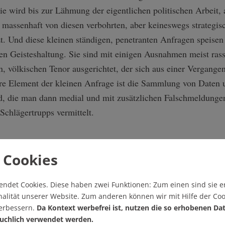
ie wird bis zur Lähmung der eigentlichen politischen Arbeit,
, massenhaft von diesen verbohrten, aber keineswegs strateg
 Und diese kleinen ständigen, penetranten Anfragen speisen
en Geisteshaltung. Sie sind mit einigen Ausnahmen meist rass
n, völkischen Tenor ausgerichtet, der sich aus einer Vergangen
ere Element der kleinen Anfrage ist die Sammlung von Daten
d, die man dann medial und mit zusätzlichen Falschmeldungen 
Schlägertrupps vermittelt.
 Cookies
Exkurs
eifen und habe mir die Verwaltungsratsprotokolle des
endet Cookies.
Diese haben zwei Funktionen: Zum einen sind sie er
alität unserer Website. Zum anderen können wir mit Hilfe der Coo
ns aus den Jahren 1933 – 1934 zur Gleichschaltung durch
verbessern.
Da Kontext werbefrei ist, nutzen die so erhobenen Da
ter Goebbels angesehen. Die Protokolle triefen vor Angst un
uchlich verwendet werden.