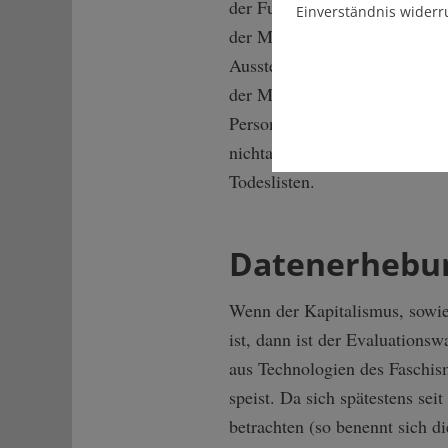
der Furcht, selber zum Ziel 
Einverständnis widerr
der Machtergreifung werden j
Ausstellungen zurückzuhalten
der Machtergreifung unmittel
Personenlisten. Mit den Pers
nichtarischen Mitgliedern ver
Todeslisten.
Datenerhebun
Wenn der Kapitalismus, sowie
ist, dann ist der Evaluationsw
aus Technologien des Faschis
speist. Da sich spätestens sei
betrachten (so benennt sich di