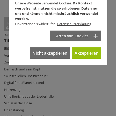
Unsere Webseite verwendet Cookies.
Da Kontext
werbefrei ist, nutzen die so erhobenen Daten nur
uns und können nicht missbräuchlich verwendet
werden.
Ausg.
Einverständnis widerrufen:
Datenschutzerklärung
411
13.02.2019
Arten von Cookies
Titelseite Ausg. 411
Blümchen im Haar
Nicht akzeptieren
Akzeptieren
Vergessene Skandale
Zum Schweigen bringen
Der Fisch und sein Kopf
"Wir schließen uns nicht ein"
Digital first, Planet second
Narrenzug
Unfallbericht aus der Liederhalle
Schiss in der Hose
Unanständig