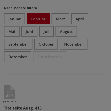
Nach Monate filtern
Januar
Februar
März
April
Mai
Juni
Juli
August
September
Oktober
November
Dezember
Zurücksetzen
Ausg.
413
27.02.2019
Titelseite Ausg. 413