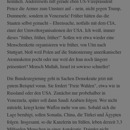
heimlich. Andererseits ruft gerade eben US-Vizepräsident
Pence die Armee zum Umsturz auf – nein, nicht gegen Trump,
Dummerle, sondern in Venezuela! Früher hätten das die
Staaten selbst gemacht – Ehrensache, notfalls mit dem CIA,
einer der Umweltorganisationen der USA. Ich weiß, immer
dieses "früher, früher, früher!" Sollen wir etwa wieder eine
Menschenkette organisieren wie früher, von Ulm nach
Stuttgart, bloß weil Polen auf die Stationierung amerikanischer
Atomraketen pocht oder nur weil der Iran noch längere
präsentiert? Mensch Mullah, Israel ist sowieso schneller!
Die Bundesregierung geht in Sachen Demokratie jetzt mit
gutem Beispiel voran. Sie fordert "Freie Wahlen", etwa wie in
Russland oder den USA. Zunächst nur probehalber in
Venezuela, später soll dann Saudi Arabien folgen. Wer nicht
mitzieht, kriegt keine Waffen mehr von uns. Sobald sich die
Lage beruhigt, sollen Somalia, China, die Türkei und Ägypten
folgen. Insgesamt, so die Kanzlerin im Stillen, leben derzeit 3,3
Milliarden Menschen in einer Autokratie, Daimler nicht