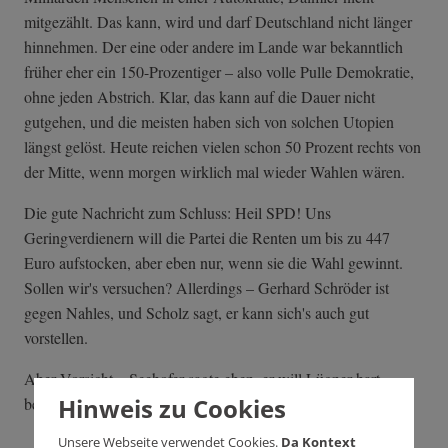
mitgezählt. Das kann, wird und darf Deutschland nicht länger
hinnehmen. Der eine oder andere im Lande war bekanntlich
früher eher ein 150-Prozentiger – also volle Pulle Demokratie,
ohne jeden Abstrich. Klar, das kann auf die Dauer nicht
gutgehen, und die meisten haben sich von solchen Utopien
längst gelöst. Heute reichen vielen schon 50 Prozent rechts von
der Mitte, wenn morgen wirklich mal wieder Wahlen wären.
Die gute Nachricht zum Schluss: Heil SPD! Uns
Geringverdienern will die Partei die Renten um bis zu 447
Euro aufstocken, aber eben nur, wenn sie die Wahl gewinnt.
Sollen wir's versuchen? Allerdings – Gerhard Schröder ist
gegen Nahles, und Scholz sagt, er kann sich's auch gut
vorstellen.
Aber Vorsicht – Seehofer sagte eben, er will Lügner hart
Hinweis zu Cookies
bestrafen.
Unsere Webseite verwendet Cookies.
Da Kontext