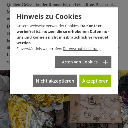
Quitten-Gelee, das der Renner ist, und eine Rote-Beete-mit-­
Meerrettich-Kon­fitüre, die niemand anrühren mag. Und als
Hinweis zu Cookies
wäre das nicht genug: auch noch sieben Packungen
Doppelkeks mit Schokolade, natürlich die Bio-Variante.
Unsere Webseite verwendet Cookies.
Da Kontext
werbefrei ist, nutzen die so erhobenen Daten nur
Nebenbei amüsieren sie sich über manche Zerrbilder, die über
uns und können nicht missbräuchlich verwendet
linke Aktivisten im Umlauf sind: "Neulich habe ich 'nen Text
werden.
über 'ne Hausbesetzung gelesen. Da stand drin, dass sich diese
Einverständnis widerrufen:
Datenschutzerklärung
Leute sogar die Zähne putzen. Das muss den Reporter schwer
verwundert haben."
Arten von Cookies
Nicht akzeptieren
Akzeptieren