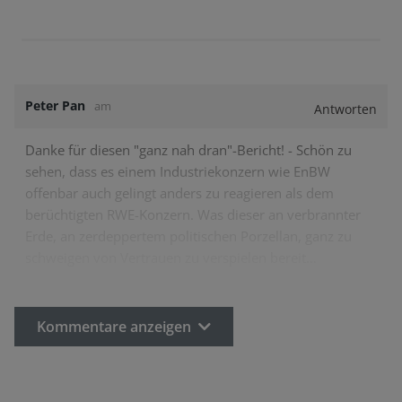
Peter Pan
am
Antworten
Danke für diesen "ganz nah dran"-Bericht! - Schön zu
sehen, dass es einem Industriekonzern wie EnBW
offenbar auch gelingt anders zu reagieren als dem
berüchtigten RWE-Konzern. Was dieser an verbrannter
Erde, an zerdeppertem politischen Porzellan, ganz zu
schweigen von Vertrauen zu verspielen bereit…
Kommentare anzeigen