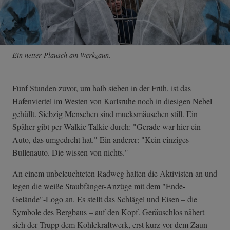
Ein netter Plausch am Werkzaun.
Fünf Stunden zuvor, um halb sieben in der Früh, ist das
Hafenviertel im Westen von Karlsruhe noch in diesigen Nebel
gehüllt. Siebzig Menschen sind mucksmäuschen still. Ein
Späher gibt per Walkie-Talkie durch: "Gerade war hier ein
Auto, das umgedreht hat." Ein anderer: "Kein einziges
Bullenauto. Die wissen von nichts."
An einem unbeleuchteten Radweg halten die Aktivisten an und
legen die weiße Staubfänger-Anzüge mit dem "Ende-
Gelände"-Logo an. Es stellt das Schlägel und Eisen – die
Symbole des Bergbaus – auf den Kopf. Geräuschlos nähert
sich der Trupp dem Kohlekraftwerk, erst kurz vor dem Zaun