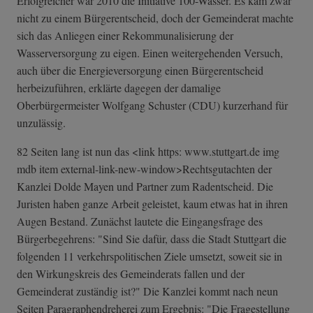
Erfolgreicher war 2010 die Initiative 100-Wasser. Es kam zwar
nicht zu einem Bürgerentscheid, doch der Gemeinderat machte
sich das Anliegen einer Rekommunalisierung der
Wasserversorgung zu eigen. Einen weitergehenden Versuch,
auch über die Energieversorgung einen Bürgerentscheid
herbeizuführen, erklärte dagegen der damalige
Oberbürgermeister Wolfgang Schuster (CDU) kurzerhand für
unzulässig.
82 Seiten lang ist nun das <link https: www.stuttgart.de img
mdb item external-link-n­ew-window>Recht­sgutachten der
Kanzlei Dolde Mayen und Partner zum Radentscheid. Die
Juristen haben ganze Arbeit geleistet, kaum etwas hat in ihren
Augen Bestand. Zunächst lautete die Eingangsfrage des
Bürgerbegehrens: "Sind Sie dafür, dass die Stadt Stuttgart die
folgenden 11 verkehrspolitischen Ziele umsetzt, soweit sie in
den Wirkungskreis des Gemeinderats fallen und der
Gemeinderat zuständig ist?" Die Kanzlei kommt nach neun
Seiten Paragraphendreherei zum Ergebnis: "Die Fragestellung