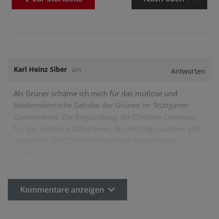
Karl Heinz Siber
am
Antworten
Als Grüner schäme ich mich für das mutlose und
biedermännische Gehabe der Grünen im Stuttgarter
Gemeinderat. Die Begründung, die Christine Lehmann
für das kritiklose Akzeptieren des Rechtsgutachtens gibt,
spricht für sich: "Schließlich könnte hinterher die
unterlegenden Interessengruppen auch klagen…
Kommentare anzeigen