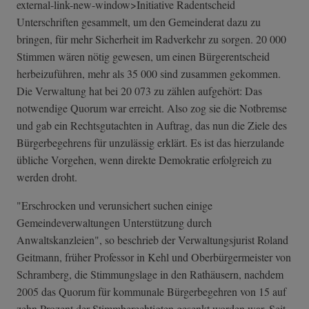
external-link-n­ew-window>Initi­ative Radentscheid
Unterschriften gesammelt, um den Gemeinderat dazu zu
bringen, für mehr Sicherheit im Radverkehr zu sorgen. 20 000
Stimmen wären nötig gewesen, um einen Bürgerentscheid
herbeizuführen, mehr als 35 000 sind zusammen gekommen.
Die Verwaltung hat bei 20 073 zu zählen aufgehört: Das
notwendige Quorum war erreicht. Also zog sie die Notbremse
und gab ein Rechtsgutachten in Auftrag, das nun die Ziele des
Bürgerbegehrens für unzulässig erklärt. Es ist das hierzulande
übliche Vorgehen, wenn direkte Demokratie erfolgreich zu
werden droht.
"Erschrocken und verunsichert suchen einige
Gemeindeverwaltungen Unterstützung durch
Anwaltskanzleien", so beschrieb der Verwaltungsjurist Roland
Geitmann, früher Professor in Kehl und Oberbürgermeister von
Schramberg, die Stimmungslage in den Rathäusern, nachdem
2005 das Quorum für kommunale Bürgerbegehren von 15 auf
zehn Prozent der Stimmberechtigten gesenkt worden war. Seit