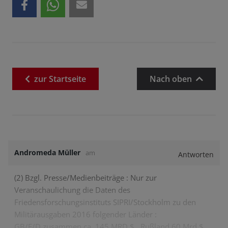
zur
Startseite
Nach oben
Andromeda Müller
am
Antworten
(2) Bzgl. Presse/Medienbeiträge : Nur zur
Veranschaulichung die Daten des
Friedensforschungsinstituts SIPRI/Stockholm zu den
Militärausgaben 2016 folgender Länder :
GB/F/D zusammen ca. 145 MRD $ , Rußland 60 Mrd $ ,