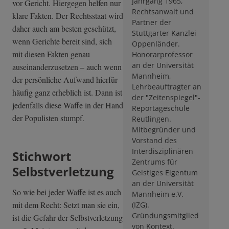
Jahrgang 1965,
vor Gericht. Hiergegen helfen nur
Rechtsanwalt und
klare Fakten. Der Rechtsstaat wird
Partner der
daher auch am besten geschützt,
Stuttgarter Kanzlei
wenn Gerichte bereit sind, sich
Oppenländer.
mit diesen Fakten genau
Honorarprofessor
an der Universität
auseinanderzusetzen – auch wenn
Mannheim,
der persönliche Aufwand hierfür
Lehrbeauftragter an
häufig ganz erheblich ist. Dann ist
der "Zeitenspiegel"­-
jedenfalls diese Waffe in der Hand
Reportageschul­e
der Populisten stumpf.
Reutlingen.
Mitbegründer und
Vorstand des
Interdisziplinären
Stichwort
Zentrums für
Selbstverletzung
Geistiges Eigentum
an der Universität
So wie bei jeder Waffe ist es auch
Mannheim e.V.
mit dem Recht: Setzt man sie ein,
(IZG).
Gründungsmitglied
ist die Gefahr der Selbstverletzung
von Kontext.