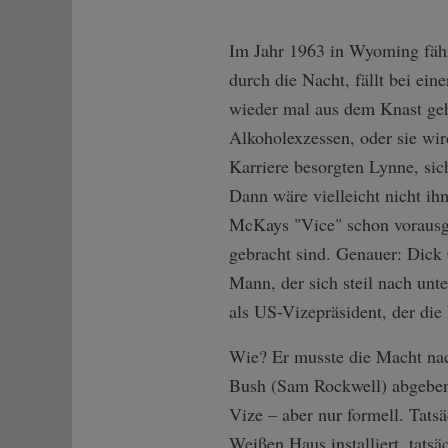
Im Jahr 1963 in Wyoming fährt
durch die Nacht, fällt bei ei
wieder mal aus dem Knast geho
Alkoholexzessen, oder sie wir
Karriere besorgten Lynne, sic
Dann wäre vielleicht nicht ih
McKays "Vice" schon vorausgeb
gebracht sind. Genauer: Dick
Mann, der sich steil nach unte
als US-Vizepräsident, der die
Wie? Er musste die Macht na
Bush (Sam Rockwell) abgeben?
Vize – aber nur formell. Tatsä
Weißen Haus installiert, tatsä