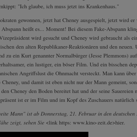
umkippt: "Ich glaube, ich muss jetzt ins Krankenhaus."
okraten gewonnen, jetzt hat Cheney ausgespielt, jetzt wird e
 Abspann heißt es... Moment! Bei diesem Fake-Abspann kling
 Vizepräsident wird gesucht und Cheney wird gebraucht als ei
ischen den alten Republikaner-Reaktionären und den neuen. U
und zu ein Kurt genannter Normalbürger (Jesse Plemmons) auf
rhaltsamer, ein lustiger, ein böser Film. Und ein bisschen dep
hnischen Angriffslust die Ohnmacht versteckt. Man kann über a
 Cheney, und damit ist eben nicht nur der Mann gemeint, son
 den Cheney den Boden bereitet hat und der seine Sauereien n
 präsent ist er im Film und im Kopf des Zuschauers natürlich 
te Mann" ist ab Donnerstag, 21. Februar in den deutschen 
Nähe zeigt, sehen Sie
<link https: www.kino-zeit.de>
hier
.