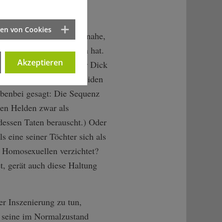
sen Politkarriere schon
ten von Cookies
m Publikum auch nie so nahe,
III. oder Macbeth getan hat.
Akzeptieren
gisseur das Karriere-Paar Dick
en parlieren, was den beiden
Nebenbei gesagt: Die Sequenz
ren Helden zwar als
 dessen Taten berauscht.) Oder
s eine seiner Töchter sich als
n Homosexuellen verzichtet?
et, gerät auch diese Haltung
er Inszenierung zu tun,
n, seine im Normalzustand