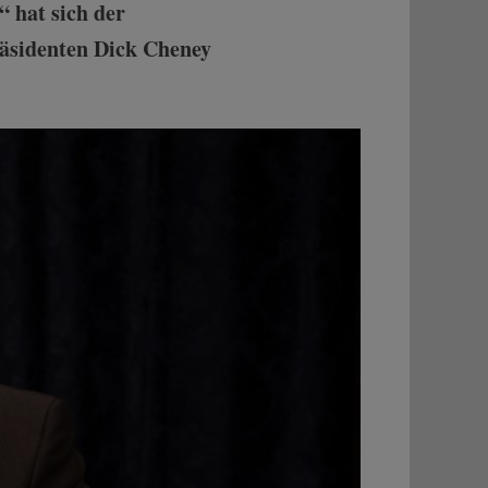
“ hat sich der
räsidenten Dick Cheney