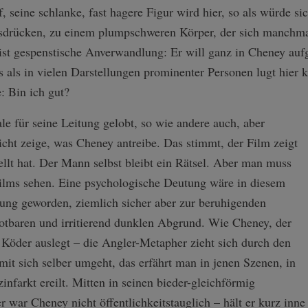
, seine schlanke, fast hagere Figur wird hier, so als würde s
usdrücken, zu einem plumpschweren Körper, der sich manchm
 ist gespenstische Anverwandlung: Er will ganz in Cheney auf
als in vielen Darstellungen prominenter Personen lugt hier k
: Bin ich gut?
le für seine Leitung gelobt, so wie andere auch, aber
icht zeige, was Cheney antreibe. Das stimmt, der Film zeigt
llt hat. Der Mann selbst bleibt ein Rätsel. Aber man muss
Films sehen. Eine psychologische Deutung wäre in diesem
igung geworden, ziemlich sicher aber zur beruhigenden
lotbaren und irritierend dunklen Abgrund. Wie Cheney, der
 Köder auslegt – die Angler-Metapher zieht sich durch den
it sich selber umgeht, das erfährt man in jenen Szenen, in
nfarkt ereilt. Mitten in seinen bieder-gleichförmig
r war Cheney nicht öffentlichkeitstauglich – hält er kurz inne