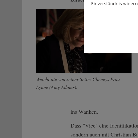
Einverständnis widerr
Weicht nie von seiner Seite: Cheneys Frau
Lynne (Amy Adams).
ins Wanken.
Dass "Vice" eine Identifikati
sondern auch mit Christian Ba