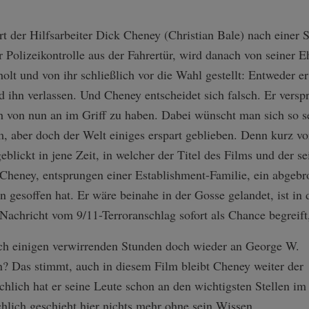
 der Hilfsarbeiter Dick Cheney (Christian Bale) nach einer 
ner Polizeikontrolle aus der Fahrertür, wird danach von seine
lt und von ihr schließlich vor die Wahl gestellt: Entweder er
d ihn verlassen. Und Cheney entscheidet sich falsch. Er versp
h von nun an im Griff zu haben. Dabei wünscht man sich so se
m, aber doch der Welt einiges erspart geblieben. Denn kurz 
lickt in jene Zeit, in welcher der Titel des Films und der 
 Cheney, entsprungen einer Establishment-Familie, ein abgeb
n gesoffen hat. Er wäre beinahe in der Gosse gelandet, ist in
 Nachricht vom 9/11-Terroranschlag sofort als Chance begreift
ch einigen verwirrenden Stunden doch wieder an George W.
 Das stimmt, auch in diesem Film bleibt Cheney weiter der
chlich hat er seine Leute schon an den wichtigsten Stellen im
chlich geschieht hier nichts mehr ohne sein Wissen,