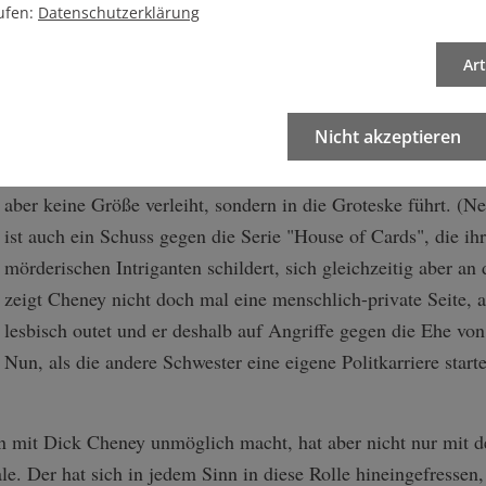
ufen:
Datenschutzerklärung
Nein, dieser Film hat keinen Respekt vor seinem Helden, des
Ar
während der Nixon-Präsidentschaft begann. Er bringt ihn de
wie das etwa Shakespeare mit seinen Polit-Monstern Richard 
Nicht akzeptieren
In einem seiner brillanten satirischen Einschübe lässt der Re
und Lynne im Ehebett tatsächlich mal in Shakespeare-Dialog
aber keine Größe verleiht, sondern in die Groteske führt. (
ist auch ein Schuss gegen die Serie "House of Cards", die ih
mörderischen Intriganten schildert, sich gleichzeitig aber an
zeigt Cheney nicht doch mal eine menschlich-private Seite, al
lesbisch outet und er deshalb auf Angriffe gegen die Ehe vo
Nun, als die andere Schwester eine eigene Politkarriere start
on mit Dick Cheney unmöglich macht, hat aber nicht nur mit d
le. Der hat sich in jedem Sinn in diese Rolle hineingefresse