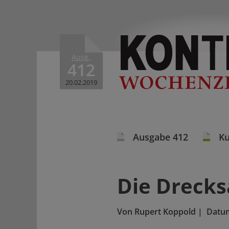
Ausg.
412
20.02.2019
Ausgabe 412
Ku
Die Drecks
Von
Rupert Koppold
|
Datu