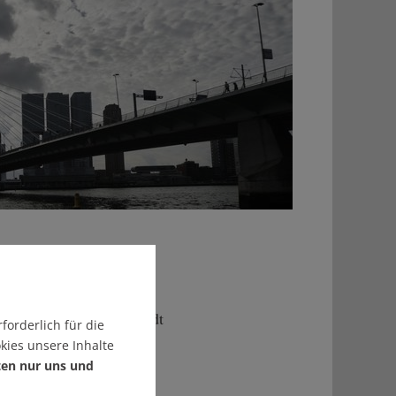
al in die Landeshauptstadt
forderlich für die
 vielen Hochhäuser muss
kies unsere Inhalte
ten nur uns und
arms Neue Maas, so von
her Unterschied.