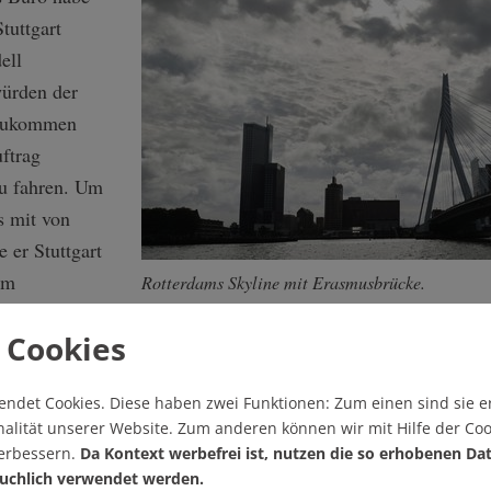
Stuttgart
ell
würden der
 zukommen
uftrag
u fahren. Um
s mit von
 er Stuttgart
um
Rotterdams Skyline mit Erasmusbrücke.
e Aufbruch
 Cookies
r sein erster Eindruck, als er, noch im Studium, zum ersten M
endet Cookies.
Diese haben zwei Funktionen: Zum einen sind sie er
ie Stadt mit dem größten Hafen Europas, arm wäre. Auch die
alität unserer Website. Zum anderen können wir mit Hilfe der Coo
verbessern.
Da Kontext werbefrei ist, nutzen die so erhobenen Da
ber vor allem der südliche Teil, auf der Südseite des Rhein
uchlich verwendet werden.
eit und prekären Verhältnissen geprägt. Insgesamt ein deutlic