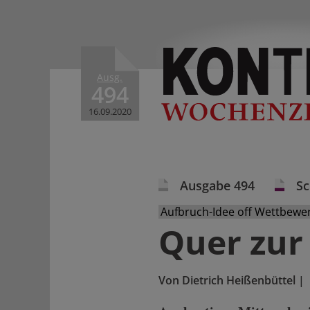
Ausg.
494
16.09.2020
Ausgabe 494
S
Aufbruch-Idee off Wettbewe
Quer zur
Von
Dietrich Heißenbüttel
|