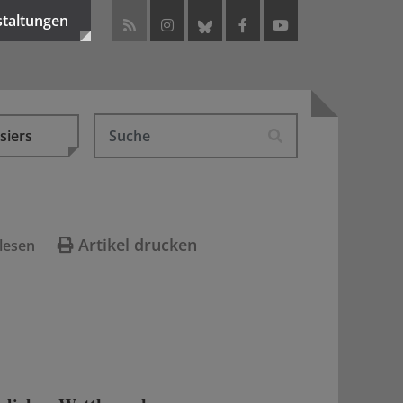
staltungen
siers
Artikel drucken
lesen