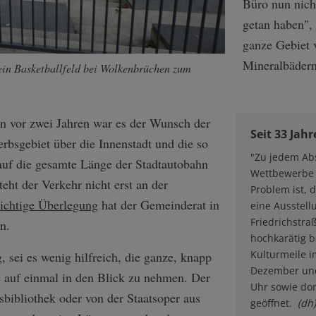
Büro nun nich
getan haben",
ganze Gebiet 
Mineralbädern
ein Basketballfeld bei Wolkenbrüchen zum
en vor zwei Jahren war es der Wunsch der
Seit 33 Jah
rbsgebiet über die Innenstadt und die so
"Zu jedem Abs
auf die gesamte Länge der Stadtautobahn
Wettbewerbe 
eht der Verkehr nicht erst an der
Problem ist, d
richtige Überlegung
hat der Gemeinderat in
eine Ausstel
Friedrichstraß
n.
hochkarätig b
Kulturmeile im
, sei es wenig hilfreich, die ganze, knapp
Dezember und 
e auf einmal in den Blick zu nehmen. Der
Uhr sowie don
bibliothek oder von der Staatsoper aus
geöffnet.
(dh)