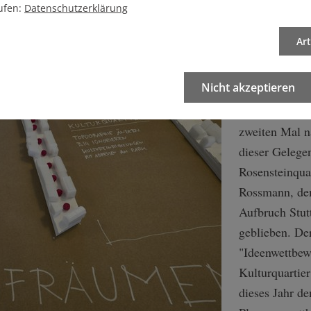
ufen:
Datenschutzerklärung
Als König Wil
Ar
erste Ausland
Baden-Württe
Nicht akzeptieren
Wirtschaftsko
Meding mit vo
zweiten Mal n
dieser Geleg
Rosensteinqua
Rossmann, de
Aufbruch Stutt
geblieben. De
"Ideenwettbew
Kulturquartier
dieses Jahr de