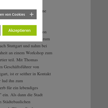
lem-Alexander 2013 seine
ten von Cookies
sreise nach Hessen und
mberg antrat, um
Akzeptieren
ntakte zu knüpfen, war von
n der Partie. So kam er zum
ach Stuttgart und nahm bei
enheit an einem Workshop zum
rtier teil. Mit Thomas
m Geschäftsführer von
gart, ist er seither in Kontakt
r lud ihn zum
erb für ein lebendiges
" ein. Als dann die Stadt
n Städtebaulichen