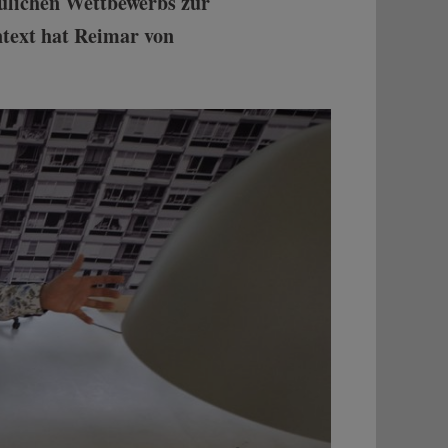
aulichen Wettbewerbs zur
ntext hat Reimar von