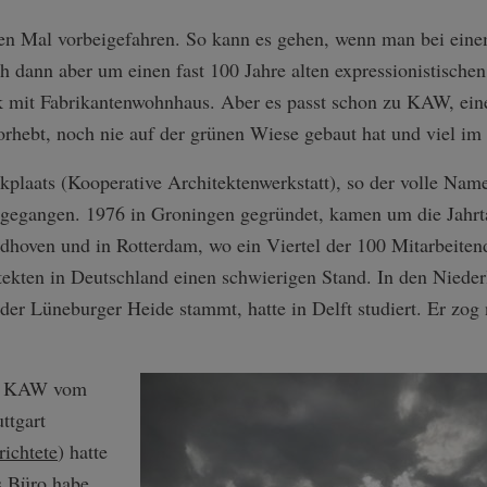
n Mal vorbeigefahren. So kann es gehen, wenn man bei eine
h dann aber um einen fast 100 Jahre alten expressionistische
k mit Fabrikantenwohnhaus. Aber es passt schon zu KAW, ei
rhebt, noch nie auf der grünen Wiese gebaut hat und viel im 
plaats (Kooperative Architektenwerkstatt), so der volle Name
gegangen. 1976 in Groningen gegründet, kamen um die Jahrt
dhoven und in Rotterdam, wo ein Viertel der 100 Mitarbeitende
ekten in Deutschland einen schwierigen Stand. In den Niede
der Lüneburger Heide stammt, hatte in Delft studiert. Er zog
um KAW vom
ttgart
richtete
) hatte
s Büro habe