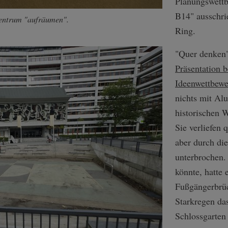
Planungswett
B14" ausschri
Zentrum "aufräumen".
Ring.
"Quer denken"
Präsentation 
Ideenwettbewe
nichts mit Al
historischen 
Sie verliefen 
aber durch di
unterbrochen.
könnte, hatte 
Fußgängerbrüc
Starkregen da
Schlossgarten 