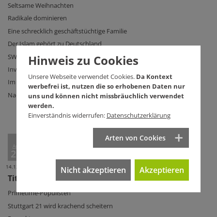
Seltsame Weihnachten
Radikale dominieren
Eine schrecklich geschäftstüchtige Familie
Der Islam gehört zu Deutschland
Hinweis zu Cookies
SWMH schluckt weiter
Invasion der Worte
Unsere Webseite verwendet Cookies.
Da Kontext
Im Osten was Neues
werbefrei ist, nutzen die so erhobenen Daten nur
Nackt in Oberschwaben
uns und können nicht missbräuchlich verwendet
werden.
Einverständnis widerrufen:
Datenschutzerklärung
Arten von Cookies
Ausg.
298
14.12.2016
Nicht akzeptieren
Akzeptieren
Titelseite Ausg. 298
Primetime-Populisten
Stuttgart 21 wird krachend scheitern