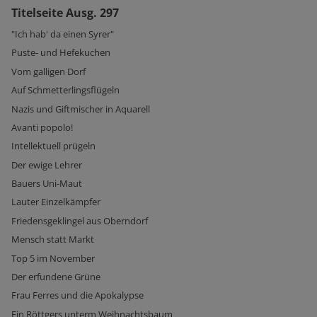
Titelseite Ausg. 297
"Ich hab' da einen Syrer"
Puste- und Hefekuchen
Vom galligen Dorf
Auf Schmetterlingsflügeln
Nazis und Giftmischer in Aquarell
Avanti popolo!
Intellektuell prügeln
Der ewige Lehrer
Bauers Uni-Maut
Lauter Einzelkämpfer
Friedensgeklingel aus Oberndorf
Mensch statt Markt
Top 5 im November
Der erfundene Grüne
Frau Ferres und die Apokalypse
Ein Röttgers unterm Weihnachtsbaum