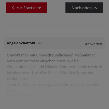
zur
Startseite
Nach oben
Angela Scheffold
am
Antworten
Obwohl man mit umweltfreundlicheren Maßnahmen
auch Kompromisse eingehen muss, wie bei
Windkraftanlagen und Milanvorkommen, so bin ich doch
bei diesem noch großen Bestand für den Schutz der
Fledermäuse.
Ob es wirklich keine akzeptable Alternative für die Bahn
gibt?
Meist gibt es doch eine…