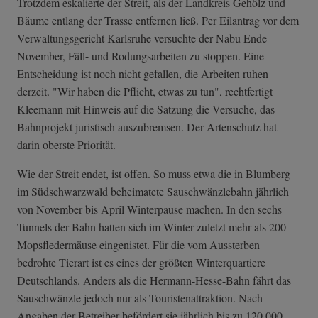
Trotzdem eskalierte der Streit, als der Landkreis Gehölz und
Bäume entlang der Trasse entfernen ließ. Per Eilantrag vor dem
Verwaltungsgericht Karlsruhe versuchte der Nabu Ende
November, Fäll- und Rodungsarbeiten zu stoppen. Eine
Entscheidung ist noch nicht gefallen, die Arbeiten ruhen
derzeit. "Wir haben die Pflicht, etwas zu tun", rechtfertigt
Kleemann mit Hinweis auf die Satzung die Versuche, das
Bahnprojekt juristisch auszubremsen. Der Artenschutz hat
darin oberste Priorität.
Wie der Streit endet, ist offen. So muss etwa die in Blumberg
im Südschwarzwald beheimatete Sauschwänzlebahn jährlich
von November bis April Winterpause machen. In den sechs
Tunnels der Bahn hatten sich im Winter zuletzt mehr als 200
Mopsfledermäuse eingenistet. Für die vom Aussterben
bedrohte Tierart ist es eines der größten Winterquartiere
Deutschlands. Anders als die Hermann-Hesse-Bahn fährt das
Sauschwänzle jedoch nur als Touristenattraktion. Nach
Angaben der Betreiber befördert sie jährlich bis zu 120 000