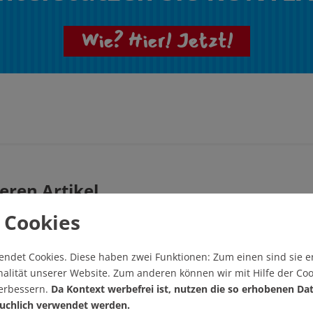
Wie? Hier! Jetzt!
eren Artikel
 Cookies
Artikel drucken
endet Cookies.
Diese haben zwei Funktionen: Zum einen sind sie er
alität unserer Website. Zum anderen können wir mit Hilfe der Coo
verbessern.
Da Kontext werbefrei ist, nutzen die so erhobenen Da
uchlich verwendet werden.