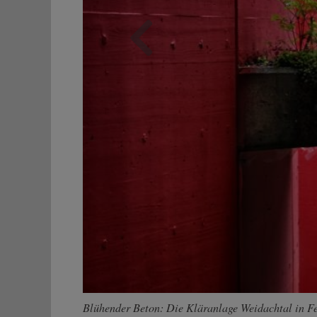
Zurück
Blühender Beton: Die Kläranlage Weidachtal in Fel