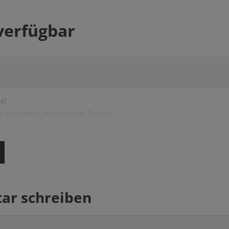
verfügbar
e!
d sind mein persönlicher Favorit.
r schreiben