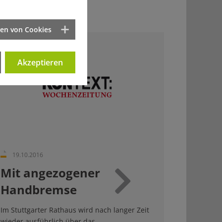
ten von Cookies
Akzeptieren
19.10.2016
Mit angezogener
Handbremse
Weiter
Im Stuttgarter Rathaus wird nach langer Zeit
wieder ausführlich über das