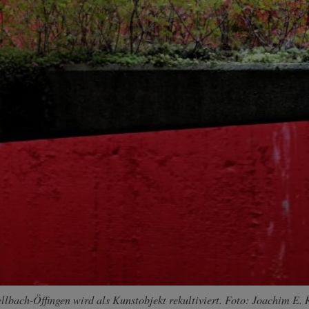
lbach-Öffingen wird als Kunstobjekt rekultiviert. Foto: Joachim E. 