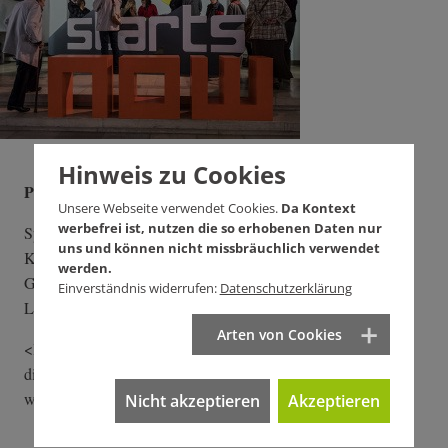
Hinweis zu Cookies
Platz 4 (Ausgabe 292): Wider die schwäbische Hausfrau
Unsere Webseite verwendet Cookies.
Da Kontext
werbefrei ist, nutzen die so erhobenen Daten nur
Sparen wie die schwäbische Hausfrau – über das Mantra der
uns und können nicht missbräuchlich verwendet
Kanzlerin kann Heiner Flassbeck nur lachen. Im Kontext-
werden.
Gespräch erklärt der frühere Staatssekretär von Oskar
Einverständnis widerrufen:
Datenschutzerklärung
Lafontaine, wer daran verdient und wer nicht.
Arten von Cookies
<link https: www.kontextwochenzeitung.de wirtschaft wider-
die-schwa­ebische-hausfra­u-3955.html internal-link-n­ew-
window>Beitr­ag lesen
Nicht akzeptieren
Akzeptieren