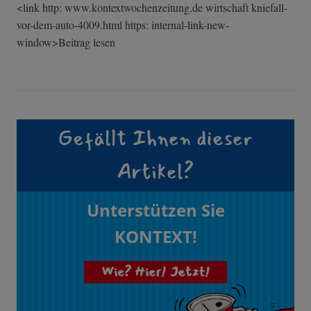
<link http: www.kontextwochenzeitung.de wirtschaft kniefall-
vor-de­m-auto-4009.htm­l https: internal-link-n­ew-
window>Beitr­ag lesen
Gefällt Ihnen dieser
Artikel?
Unterstützen Sie
KONTEXT!
Wie? Hier! Jetzt!