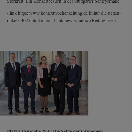
Störkraft. Ein Konzertbesuch in der Stuttgarter Schleyerhalle.
<link https: www.kontextwochenzeitung.de kultur die-netten-
onkelz-4025.html internal-link-n­ew-window>Beitr­ag lesen
Platz 2 (Ausgabe 293): Die Sekte der Ökonomen